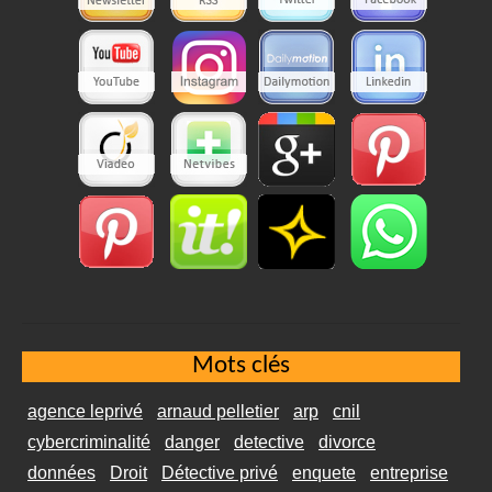
Mots clés
agence leprivé
arnaud pelletier
arp
cnil
cybercriminalité
danger
detective
divorce
données
Droit
Détective privé
enquete
entreprise