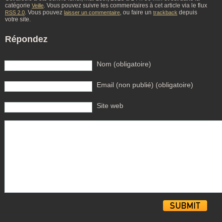
catégorie
. Vous pouvez suivre les commentaires à cet article via le flux
Veille
. Vous pouvez
, ou faire un
depuis
RSS 2.0
laisser un commentaire
trackback
votre site.
Répondez
Nom (obligatoire)
Email (non publié) (obligatoire)
Site web
Alternative: