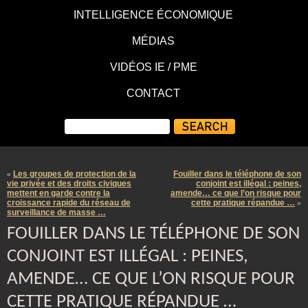
INTELLIGENCE ÉCONOMIQUE
MÉDIAS
VIDÉOS IE / PME
CONTACT
Les groupes de protection de la
Fouiller dans le téléphone de son
«
vie privée et des droits civiques
conjoint est illégal : peines,
mettent en garde contre la
amende… ce que l’on risque pour
croissance rapide du réseau de
cette pratique répandue …
»
surveillance de masse …
FOUILLER DANS LE TÉLÉPHONE DE SON
CONJOINT EST ILLÉGAL : PEINES,
AMENDE… CE QUE L’ON RISQUE POUR
CETTE PRATIQUE RÉPANDUE …