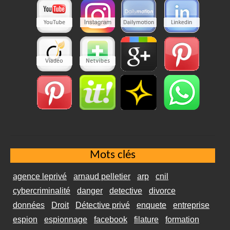
Mots clés
agence leprivé
arnaud pelletier
arp
cnil
cybercriminalité
danger
detective
divorce
données
Droit
Détective privé
enquete
entreprise
espion
espionnage
facebook
filature
formation