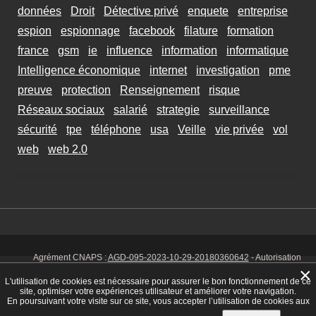
données
Droit
Détective privé
enquete
entreprise
espion
espionnage
facebook
filature
formation
france
gsm
ie
influence
information
informatique
Intelligence économique
internet
investigation
pme
preuve
protection
Renseignement
risque
Réseaux sociaux
salarié
strategie
surveillance
sécurité
tpe
téléphone
usa
Veille
vie privée
vol
web
web 2.0
Agrément CNAPS :
AGD-095-2023-10-29-20180360642
- Autorisation
d’exercer CNAPS :
AUT-095-2113-01-07-20140365170
- SIRET 449 086
×
925 00038 - Code NAF 8030 Z -
Mentions Légales
-
Cookies
Tél. : 06 14
L'utilisation de cookies est nécessaire pour assurer le bon fonctionnement de ce
01 75 32
site, optimiser votre expériences utilisateur et améliorer votre navigation.
En poursuivant votre visite sur ce site, vous accepter l’utilisation de cookies aux