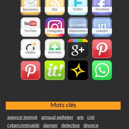
Mots clés
agence leprivé
arnaud pelletier
arp
cnil
cybercriminalité
danger
detective
divorce