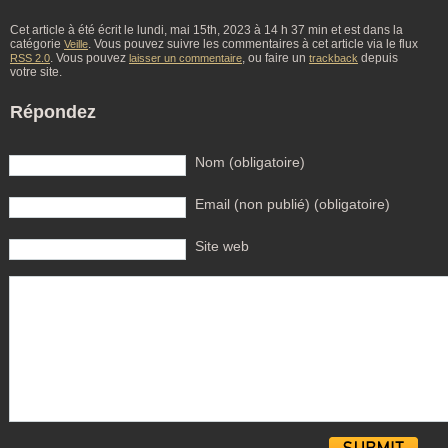
Cet article à été écrit le lundi, mai 15th, 2023 à 14 h 37 min et est dans la
catégorie
. Vous pouvez suivre les commentaires à cet article via le flux
Veille
. Vous pouvez
, ou faire un
depuis
RSS 2.0
laisser un commentaire
trackback
votre site.
Répondez
Nom (obligatoire)
Email (non publié) (obligatoire)
Site web