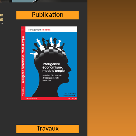
Publication
ne
se
…
»
Travaux