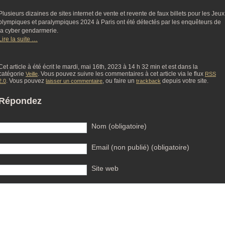
Plusieurs dizaines de sites internet de vente et revente de faux billets pour les Jeux
olympiques et paralympiques 2024 à Paris ont été détectés par les enquêteurs de
la cyber gendarmerie.
Lire la suite …
Cet article à été écrit le mardi, mai 16th, 2023 à 14 h 32 min et est dans la
catégorie
. Vous pouvez suivre les commentaires à cet article via le flux
Veille
RSS
. Vous pouvez
, ou faire un
depuis votre site.
2.0
laisser un commentaire
trackback
Répondez
Nom (obligatoire)
Email (non publié) (obligatoire)
Site web