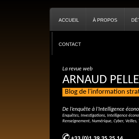
ACCUEIL
À PROPOS
DÉ
CONTACT
La revue web
ARNAUD PELLE
Blog de l'information str
De l’enquête à l’Intelligence éco
Enquêtes, Investigations, Intelligence écon
Renseignement, Numérique, Cyber, Veilles, 
+33 (0)1 39 35 25 14