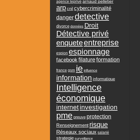
arnaud pelletier
agence leprivé
arp
cybercriminalité
cnil
detective
danger
Droit
divorce
données
Détective privé
entreprise
enquete
espionnage
espion
formation
facebook
filature
ie
france
gsm
influence
information
informatique
Intelligence
économique
internet
investigation
pme
protection
preuve
risque
Renseignement
Réseaux sociaux
salarié
strategie
surveillance