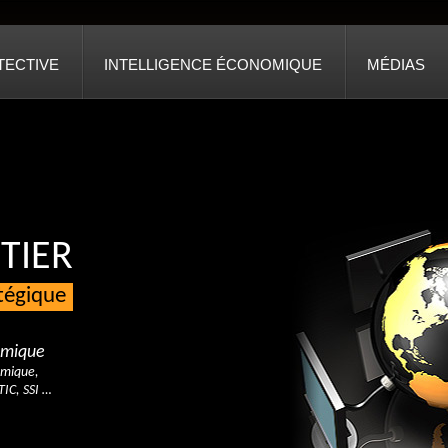
TECTIVE
INTELLIGENCE ÉCONOMIQUE
MÉDIAS
TIER
atégique
nomique
omique,
TIC, SSI …