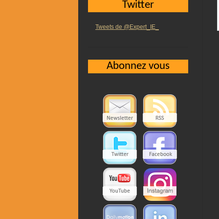
Twitter
Tweets de @Expert_IE_
Abonnez vous