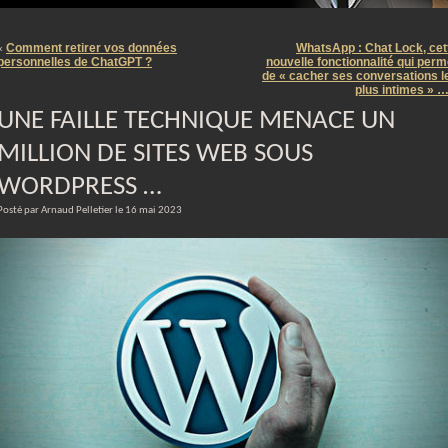
m
Comment retirer vos données
WhatsApp : Chat Lock, cet
«
personnelles de ChatGPT ?
nouvelle fonctionnalité qui perm
de « cacher ses conversations l
plus intimes » 
UNE FAILLE TECHNIQUE MENACE UN
MILLION DE SITES WEB SOUS
WORDPRESS …
Posté par Arnaud Pelletier le 16 mai 2023