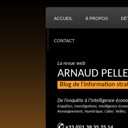
ACCUEIL
À PROPOS
DÉ
CONTACT
La revue web
ARNAUD PELLE
Blog de l'information str
De l’enquête à l’Intelligence éco
Enquêtes, Investigations, Intelligence écon
Renseignement, Numérique, Cyber, Veilles, 
+33 (0)1 39 35 25 14