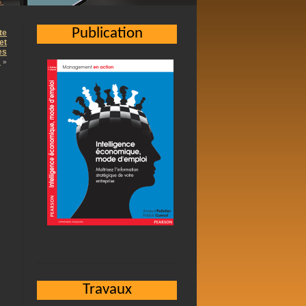
Publication
te
et
es
…
»
Travaux