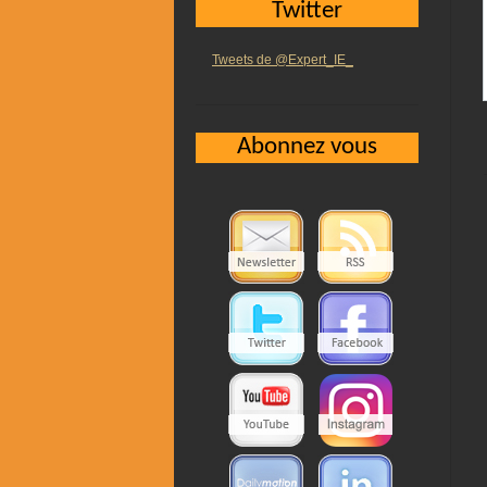
Twitter
Tweets de @Expert_IE_
Abonnez vous