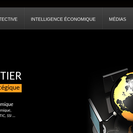
TECTIVE
INTELLIGENCE ÉCONOMIQUE
MÉDIAS
TIER
atégique
nomique
omique,
TIC, SSI …