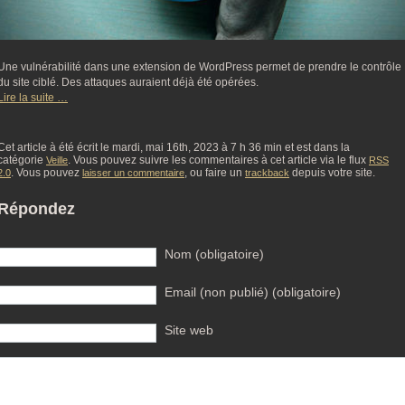
Une vulnérabilité dans une extension de WordPress permet de prendre le contrôle
du site ciblé. Des attaques auraient déjà été opérées.
Lire la suite …
Cet article à été écrit le mardi, mai 16th, 2023 à 7 h 36 min et est dans la
catégorie
. Vous pouvez suivre les commentaires à cet article via le flux
Veille
RSS
. Vous pouvez
, ou faire un
depuis votre site.
2.0
laisser un commentaire
trackback
Répondez
Nom (obligatoire)
Email (non publié) (obligatoire)
Site web