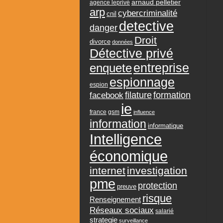
arnaud pelletier
agence leprivé
arp
cybercriminalité
cnil
detective
danger
Droit
divorce
données
Détective privé
entreprise
enquete
espionnage
espion
formation
facebook
filature
ie
france
gsm
influence
information
informatique
Intelligence
économique
internet
investigation
pme
protection
preuve
risque
Renseignement
Réseaux sociaux
salarié
strategie
surveillance