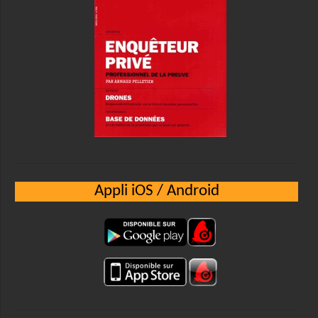
Appli iOS / Android