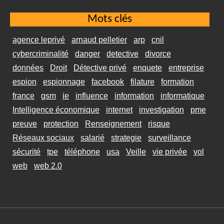
Mots clés
agence leprivé
arnaud pelletier
arp
cnil
cybercriminalité
danger
detective
divorce
données
Droit
Détective privé
enquete
entreprise
espion
espionnage
facebook
filature
formation
france
gsm
ie
influence
information
informatique
Intelligence économique
internet
investigation
pme
preuve
protection
Renseignement
risque
Réseaux sociaux
salarié
strategie
surveillance
sécurité
tpe
téléphone
usa
Veille
vie privée
vol
web
web 2.0