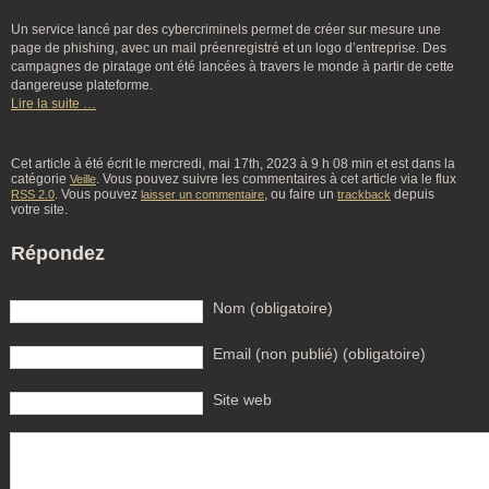
Un service lancé par des cybercriminels permet de créer sur mesure une
page de phishing, avec un mail préenregistré et un logo d’entreprise. Des
campagnes de piratage ont été lancées à travers le monde à partir de cette
dangereuse plateforme.
Lire la suite …
Cet article à été écrit le mercredi, mai 17th, 2023 à 9 h 08 min et est dans la
catégorie
. Vous pouvez suivre les commentaires à cet article via le flux
Veille
. Vous pouvez
, ou faire un
depuis
RSS 2.0
laisser un commentaire
trackback
votre site.
Répondez
Nom (obligatoire)
Email (non publié) (obligatoire)
Site web