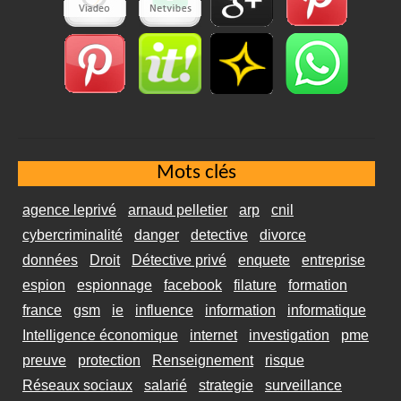
Mots clés
agence leprivé
arnaud pelletier
arp
cnil
cybercriminalité
danger
detective
divorce
données
Droit
Détective privé
enquete
entreprise
espion
espionnage
facebook
filature
formation
france
gsm
ie
influence
information
informatique
Intelligence économique
internet
investigation
pme
preuve
protection
Renseignement
risque
Réseaux sociaux
salarié
strategie
surveillance