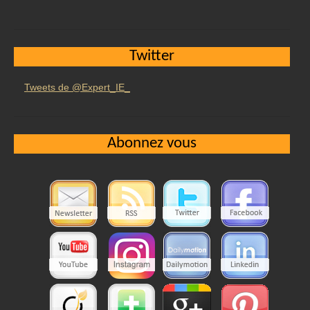
Twitter
Tweets de @Expert_IE_
Abonnez vous