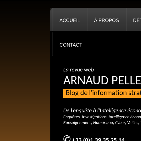
ACCUEIL
À PROPOS
DÉ
CONTACT
La revue web
ARNAUD PELLE
Blog de l'information str
De l’enquête à l’Intelligence éco
Enquêtes, Investigations, Intelligence écon
Renseignement, Numérique, Cyber, Veilles, 
+33 (0)1 39 35 25 14