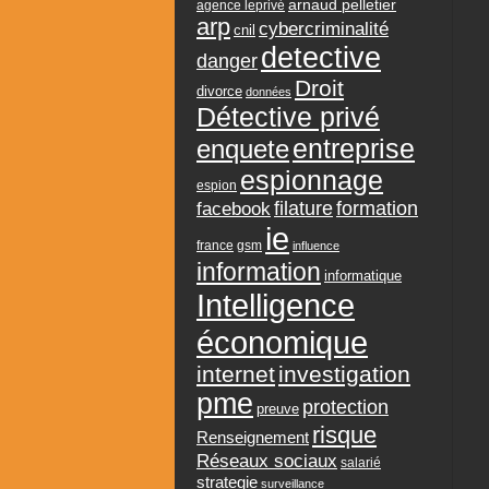
arnaud pelletier
agence leprivé
arp
cybercriminalité
cnil
detective
danger
Droit
divorce
données
Détective privé
entreprise
enquete
espionnage
espion
formation
facebook
filature
ie
france
gsm
influence
information
informatique
Intelligence
économique
internet
investigation
pme
protection
preuve
risque
Renseignement
Réseaux sociaux
salarié
strategie
surveillance