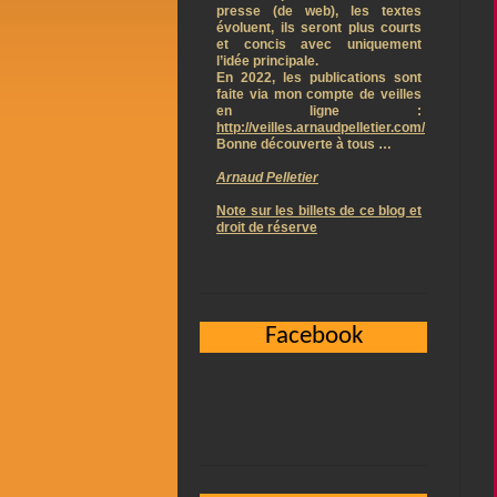
presse (de web), les textes
évoluent, ils seront plus courts
et concis avec uniquement
l’idée principale.
En 2022, les publications sont
faite via mon compte de veilles
en ligne :
http://veilles.arnaudpelletier.com/
Bonne découverte à tous …
Arnaud Pelletier
Note sur les billets de ce blog et
droit de réserve
Facebook