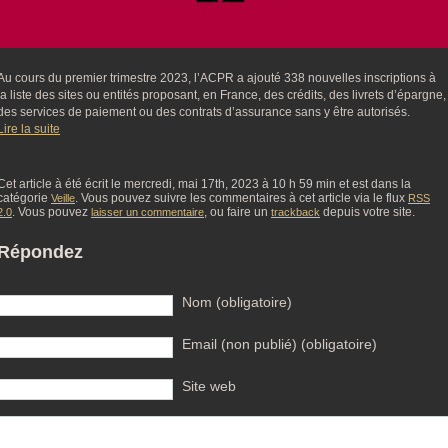
Au cours du premier trimestre 2023, l’ACPR a ajouté 338 nouvelles inscriptions à
la liste des sites ou entités proposant, en France, des crédits, des livrets d’épargne,
des services de paiement ou des contrats d’assurance sans y être autorisés.
Lire la suite
Cet article à été écrit le mercredi, mai 17th, 2023 à 10 h 59 min et est dans la
catégorie
. Vous pouvez suivre les commentaires à cet article via le flux
Veille
RSS
. Vous pouvez
, ou faire un
depuis votre site.
2.0
laisser un commentaire
trackback
Répondez
Nom (obligatoire)
Email (non publié) (obligatoire)
Site web