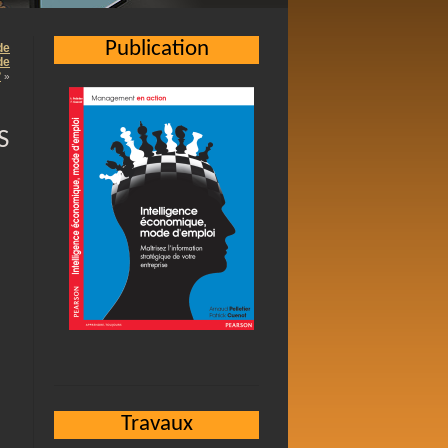
Publication
de
de
?
»
S
Travaux