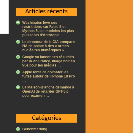
Articles récents
Washington lève ses
restrictions sur Fable 5 et
Mythos 5, les modèles les plus
puissants d’Anthropic …
Le directeur de la CIA compare
l’IA de pointe à des « armes
nucléaires numériques » …
Google va lancer ses résumés
par IA en France, nuage noir en
vue pour les médias …
Apple tente de colmater les
fuites autour de l’iPhone 18 Pro
…
La Maison-Blanche demande à
OpenAI de retarder GPT-5.6
pour examen …
Catégories
Benchmarking