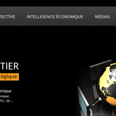
TECTIVE
INTELLIGENCE ÉCONOMIQUE
MÉDIAS
TIER
atégique
nomique
omique,
TIC, SSI …