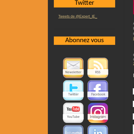
Twitter
Tweets de @Expert_IE_
Abonnez vous