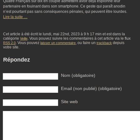
Quatre Français sur dix en couple admettent avoir déjà espionné leur
partenaire en fouinant dans son smartphone. Ce geste qui paraît anodin
n’est pourtant pas sans conséquences pénales, qui peuvent être lourdes.
Lire la suite …
Cet article à été écrit le lundi, mai 22nd, 2023 à 9 h 17 min et est dans la
catégorie
. Vous pouvez suivre les commentaires à cet article via le flux
Veille
. Vous pouvez
, ou faire un
depuis
RSS 2.0
laisser un commentaire
trackback
votre site.
Répondez
Nom (obligatoire)
Email (non publié) (obligatoire)
Site web