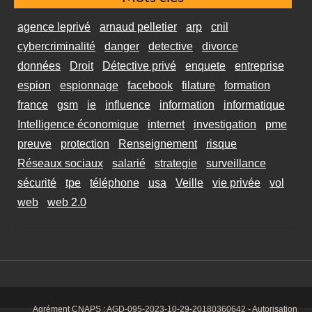
agence leprivé
arnaud pelletier
arp
cnil
cybercriminalité
danger
detective
divorce
données
Droit
Détective privé
enquete
entreprise
espion
espionnage
facebook
filature
formation
france
gsm
ie
influence
information
informatique
Intelligence économique
internet
investigation
pme
preuve
protection
Renseignement
risque
Réseaux sociaux
salarié
strategie
surveillance
sécurité
tpe
téléphone
usa
Veille
vie privée
vol
web
web 2.0
Agrément CNAPS :
AGD-095-2023-10-29-20180360642
- Autorisation