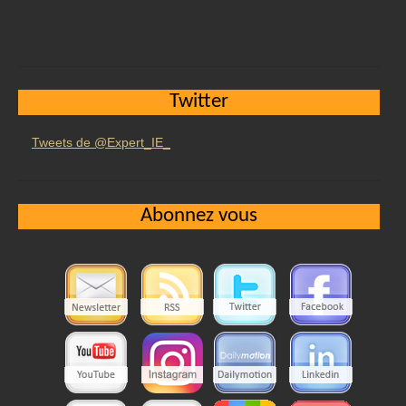
Twitter
Tweets de @Expert_IE_
Abonnez vous