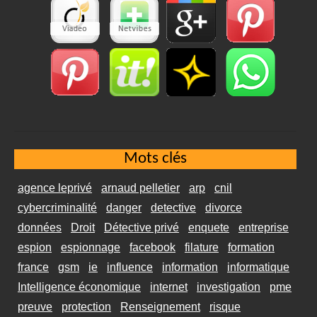
Mots clés
agence leprivé
arnaud pelletier
arp
cnil
cybercriminalité
danger
detective
divorce
données
Droit
Détective privé
enquete
entreprise
espion
espionnage
facebook
filature
formation
france
gsm
ie
influence
information
informatique
Intelligence économique
internet
investigation
pme
preuve
protection
Renseignement
risque