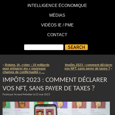
INTELLIGENCE ÉCONOMIQUE
MÉDIAS
VIDÉOS IE / PME
CONTACT
Robots, IA, cyber : 10 milliards
Impôts 2023 : comment déclarer
«
pour préparer les « nouveaux
vos NFT, sans payer de taxes ?
»
champs de conflictualité » …
IMPÔTS 2023 : COMMENT DÉCLARER
VOS NFT, SANS PAYER DE TAXES ?
Posté par Arnaud Pelletier le 22 mai 2023