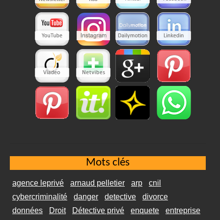
Mots clés
agence leprivé
arnaud pelletier
arp
cnil
cybercriminalité
danger
detective
divorce
données
Droit
Détective privé
enquete
entreprise