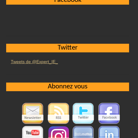
Facebook
Twitter
Tweets de @Expert_IE_
Abonnez vous