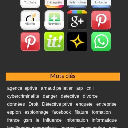
Mots clés
agence leprivé
arnaud pelletier
arp
cnil
cybercriminalité
danger
detective
divorce
données
Droit
Détective privé
enquete
entreprise
espion
espionnage
facebook
filature
formation
france
gsm
ie
influence
information
informatique