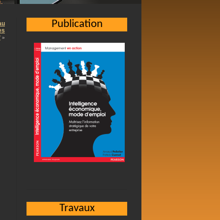
Publication
au
es
?
»
Travaux