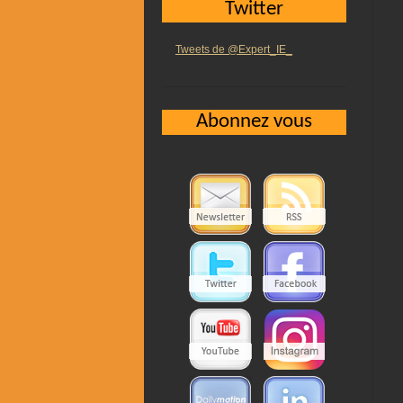
Twitter
Tweets de @Expert_IE_
Abonnez vous