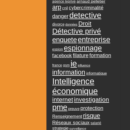
arnaud pelletier
agence leprivé
arp
cybercriminalité
cnil
detective
danger
Droit
divorce
données
Détective privé
entreprise
enquete
espionnage
espion
formation
facebook
filature
ie
france
gsm
influence
information
informatique
Intelligence
économique
internet
investigation
pme
protection
preuve
risque
Renseignement
Réseaux sociaux
salarié
strategie
surveillance