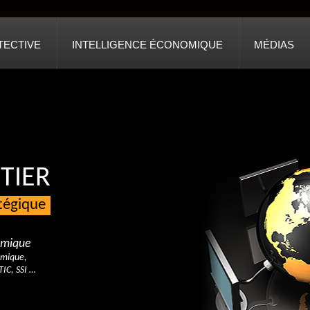
TECTIVE
INTELLIGENCE ÉCONOMIQUE
MÉDIAS
TIER
atégique
nomique
omique,
TIC, SSI …