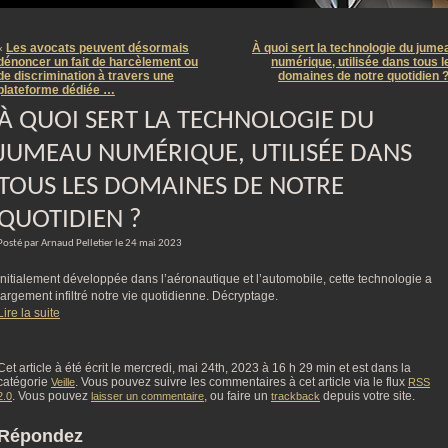
m
Les avocats peuvent désormais
À quoi sert la technologie du jume
«
dénoncer un fait de harcèlement ou
numérique, utilisée dans tous l
de discrimination à travers une
domaines de notre quotidien 
plateforme dédiée …
À QUOI SERT LA TECHNOLOGIE DU
JUMEAU NUMÉRIQUE, UTILISÉE DANS
TOUS LES DOMAINES DE NOTRE
QUOTIDIEN ?
Posté par Arnaud Pelletier le 24 mai 2023
Initialement développée dans l’aéronautique et l’automobile, cette technologie a
largement infiltré notre vie quotidienne. Décryptage.
Lire la suite
Cet article à été écrit le mercredi, mai 24th, 2023 à 16 h 29 min et est dans la
catégorie
. Vous pouvez suivre les commentaires à cet article via le flux
Veille
RSS
. Vous pouvez
, ou faire un
depuis votre site.
2.0
laisser un commentaire
trackback
Répondez