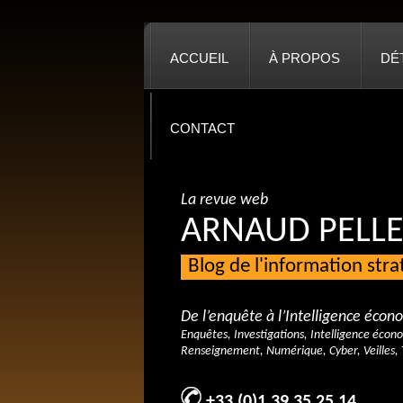
ACCUEIL
À PROPOS
DÉ
CONTACT
La revue web
ARNAUD PELLE
Blog de l'information str
De l’enquête à l’Intelligence éco
Enquêtes, Investigations, Intelligence écon
Renseignement, Numérique, Cyber, Veilles, 
+33 (0)1 39 35 25 14