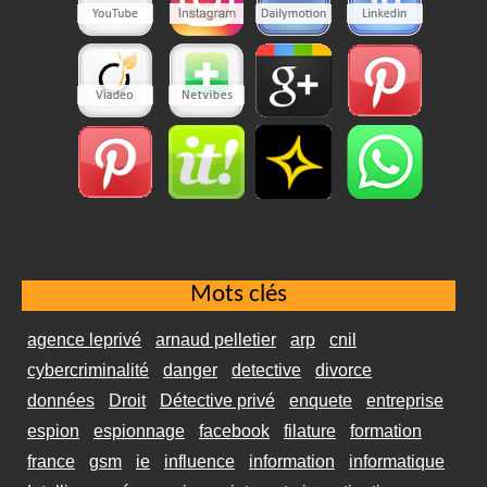
Mots clés
agence leprivé
arnaud pelletier
arp
cnil
cybercriminalité
danger
detective
divorce
données
Droit
Détective privé
enquete
entreprise
espion
espionnage
facebook
filature
formation
france
gsm
ie
influence
information
informatique