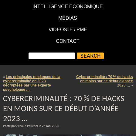
INTELLIGENCE ÉCONOMIQUE
MÉDIAS
VIDÉOS IE / PME
CONTACT
Les principales tendances de la
Cybercriminalité : 70 % de hacks
«
cybercriminalité en 2023
en moins sur ce début d’année
décryptées par une experte
2023 …
»
psychologue …
CYBERCRIMINALITÉ : 70 % DE HACKS
EN MOINS SUR CE DÉBUT D’ANNÉE
2023 …
Posté par Arnaud Pelletier le 24 mai 2023