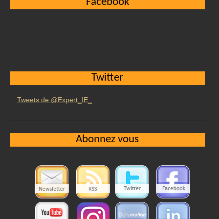
Facebook
Twitter
Tweets de @Expert_IE_
Abonnez vous