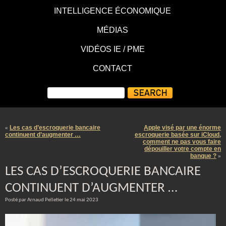
INTELLIGENCE ÉCONOMIQUE
MÉDIAS
VIDÉOS IE / PME
CONTACT
Les cas d’escroquerie bancaire
Apple visé par une énorme
«
continuent d’augmenter …
escroquerie basée sur iCloud,
comment ne pas vous faire
dépouiller votre compte en
banque ?
»
LES CAS D’ESCROQUERIE BANCAIRE
CONTINUENT D’AUGMENTER …
Posté par Arnaud Pelletier le 24 mai 2023