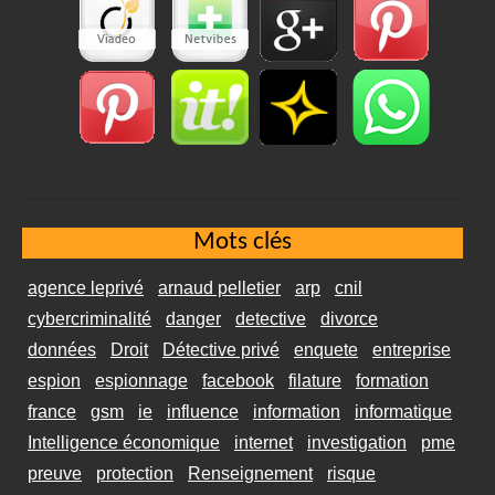
Mots clés
agence leprivé
arnaud pelletier
arp
cnil
cybercriminalité
danger
detective
divorce
données
Droit
Détective privé
enquete
entreprise
espion
espionnage
facebook
filature
formation
france
gsm
ie
influence
information
informatique
Intelligence économique
internet
investigation
pme
preuve
protection
Renseignement
risque