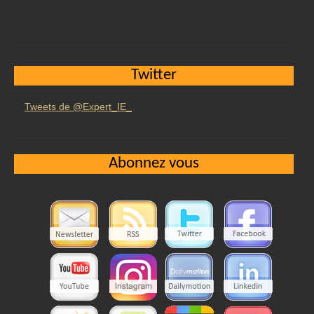
Twitter
Tweets de @Expert_IE_
Abonnez vous