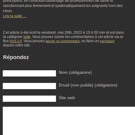
prescription, en contrôlant davantage de professionnels de santé et
sanctionnant plus fermement et systématiquement les soignants hors des
clous.
Lire la suite …
Cet article à été écrit le vendredi, mai 26th, 2023 à 10 h 00 min et est dans
la catégorie
. Vous pouvez suivre les commentaires à cet article via le
Veille
flux
. Vous pouvez
, ou faire un
RSS 2.0
laisser un commentaire
trackback
depuis votre site.
Répondez
Nom (obligatoire)
Email (non publié) (obligatoire)
Site web