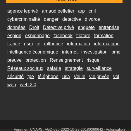
agence leprivé
arnaud pelletier
arp
cnil
cybercriminalité
danger
detective
divorce
données
Droit
Détective privé
enquete
entreprise
espion
espionnage
facebook
filature
formation
france
gsm
ie
influence
information
informatique
Intelligence économique
internet
investigation
pme
preuve
protection
Renseignement
risque
Réseaux sociaux
salarié
strategie
surveillance
sécurité
tpe
téléphone
usa
Veille
vie privée
vol
web
web 2.0
Agrément CNAPS :
AGD-095-2023-10-29-20180360642
- Autorisation