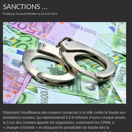
SANCTIONS …
Posté par Arnaud Pelletier le 26 mai 2023
Déplorant l’insuffisance des moyens consacrés à la lutte contre la fraude aux
prestations sociales, qui représenterait 6 à 8 milliards d’euros chaque année,
la Cour des comptes appelle les organismes, notamment les CPAM, à
« changer d’échelle » en bloquant les possibilités de fraude dès la