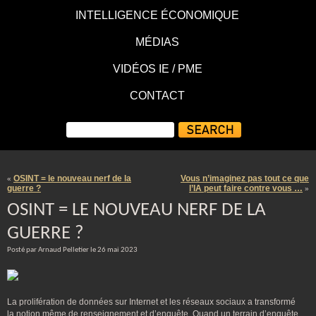
INTELLIGENCE ÉCONOMIQUE
MÉDIAS
VIDÉOS IE / PME
CONTACT
OSINT = le nouveau nerf de la
Vous n’imaginez pas tout ce que
«
guerre ?
l’IA peut faire contre vous …
»
OSINT = LE NOUVEAU NERF DE LA
GUERRE ?
Posté par Arnaud Pelletier le 26 mai 2023
La prolifération de données sur Internet et les réseaux sociaux a transformé
la notion même de renseignement et d’enquête. Quand un terrain d’enquête