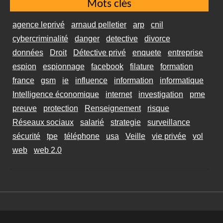
Mots clés
agence leprivé
arnaud pelletier
arp
cnil
cybercriminalité
danger
detective
divorce
données
Droit
Détective privé
enquete
entreprise
espion
espionnage
facebook
filature
formation
france
gsm
ie
influence
information
informatique
Intelligence économique
internet
investigation
pme
preuve
protection
Renseignement
risque
Réseaux sociaux
salarié
strategie
surveillance
sécurité
tpe
téléphone
usa
Veille
vie privée
vol
web
web 2.0