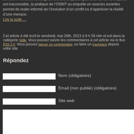
est inaccessible, la pratique de l’OSINT ou enquête en sources ouvertes
permet de rester informé de l’évolution d’un conflit ou d’apprécier la réalité
d’une menace.
Lire la suite …
Cet article à été écrit le vendredi, mai 26th, 2023 à 9 h 56 min et est dans la
catégorie
. Vous pouvez suivre les commentaires à cet article via le flux
Veille
. Vous pouvez
, ou faire un
depuis
RSS 2.0
laisser un commentaire
trackback
votre site.
Répondez
Nom (obligatoire)
Email (non publié) (obligatoire)
Site web