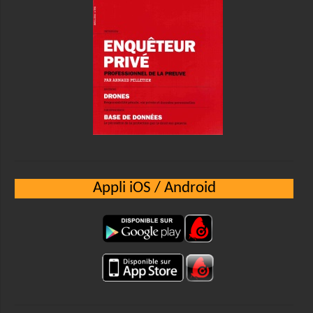
Appli iOS / Android