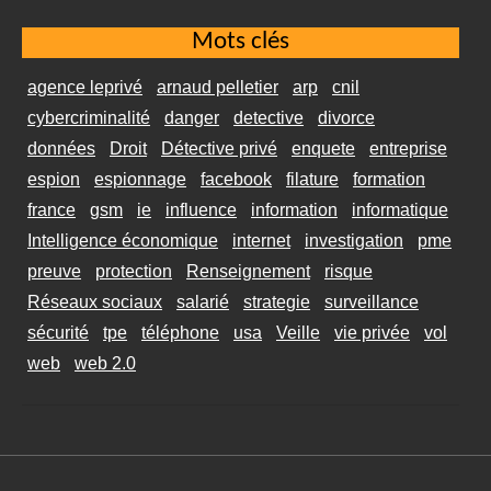
Mots clés
agence leprivé
arnaud pelletier
arp
cnil
cybercriminalité
danger
detective
divorce
données
Droit
Détective privé
enquete
entreprise
espion
espionnage
facebook
filature
formation
france
gsm
ie
influence
information
informatique
Intelligence économique
internet
investigation
pme
preuve
protection
Renseignement
risque
Réseaux sociaux
salarié
strategie
surveillance
sécurité
tpe
téléphone
usa
Veille
vie privée
vol
web
web 2.0