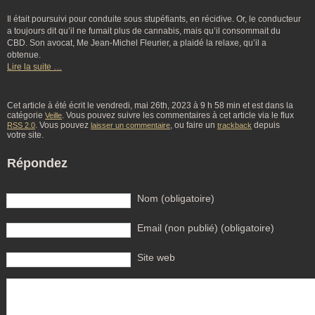
Il était poursuivi pour conduite sous stupéfiants, en récidive. Or, le conducteur
a toujours dit qu’il ne fumait plus de cannabis, mais qu’il consommait du
CBD. Son avocat, Me Jean-Michel Fleurier, a plaidé la relaxe, qu’il a
obtenue.
Lire la suite …
Cet article à été écrit le vendredi, mai 26th, 2023 à 9 h 58 min et est dans la
catégorie
. Vous pouvez suivre les commentaires à cet article via le flux
Veille
. Vous pouvez
, ou faire un
depuis
RSS 2.0
laisser un commentaire
trackback
votre site.
Répondez
Nom (obligatoire)
Email (non publié) (obligatoire)
Site web