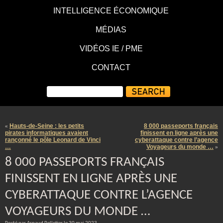
INTELLIGENCE ÉCONOMIQUE
MÉDIAS
VIDÉOS IE / PME
CONTACT
Hauts-de-Seine : les petits
8 000 passeports français
«
pirates informatiques avaient
finissent en ligne après une
rançonné le pôle Leonard de Vinci
cyberattaque contre l’agence
…
Voyageurs du monde …
»
8 000 PASSEPORTS FRANÇAIS
FINISSENT EN LIGNE APRÈS UNE
CYBERATTAQUE CONTRE L’AGENCE
VOYAGEURS DU MONDE …