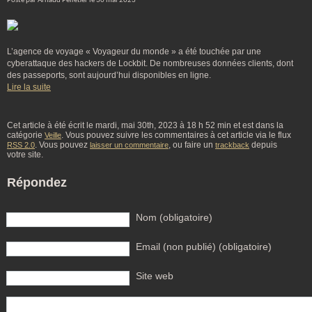
Posté par Arnaud Pelletier le 30 mai 2023
L’agence de voyage « Voyageur du monde » a été touchée par une
cyberattaque des hackers de Lockbit. De nombreuses données clients, dont
des passeports, sont aujourd’hui disponibles en ligne.
Lire la suite
Cet article à été écrit le mardi, mai 30th, 2023 à 18 h 52 min et est dans la
catégorie
. Vous pouvez suivre les commentaires à cet article via le flux
Veille
. Vous pouvez
, ou faire un
depuis
RSS 2.0
laisser un commentaire
trackback
votre site.
Répondez
Nom (obligatoire)
Email (non publié) (obligatoire)
Site web