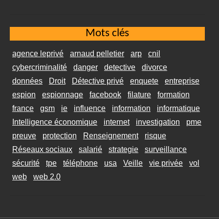
Mots clés
agence leprivé
arnaud pelletier
arp
cnil
cybercriminalité
danger
detective
divorce
données
Droit
Détective privé
enquete
entreprise
espion
espionnage
facebook
filature
formation
france
gsm
ie
influence
information
informatique
Intelligence économique
internet
investigation
pme
preuve
protection
Renseignement
risque
Réseaux sociaux
salarié
strategie
surveillance
sécurité
tpe
téléphone
usa
Veille
vie privée
vol
web
web 2.0