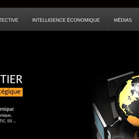
TECTIVE
INTELLIGENCE ÉCONOMIQUE
MÉDIAS
TIER
atégique
nomique
omique,
TIC, SSI …