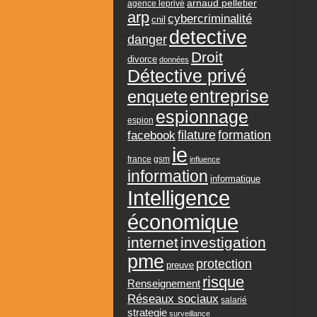
arnaud pelletier
agence leprivé
arp
cybercriminalité
cnil
detective
danger
Droit
divorce
données
Détective privé
entreprise
enquete
espionnage
espion
formation
facebook
filature
ie
france
gsm
influence
information
informatique
Intelligence
économique
internet
investigation
pme
protection
preuve
risque
Renseignement
Réseaux sociaux
salarié
strategie
surveillance