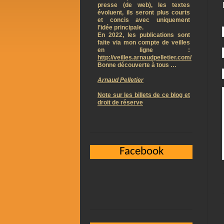
presse (de web), les textes
évoluent, ils seront plus courts
et concis avec uniquement
l’idée principale.
En 2022, les publications sont
faite via mon compte de veilles
en ligne :
http://veilles.arnaudpelletier.com/
Bonne découverte à tous …
Arnaud Pelletier
Note sur les billets de ce blog et
droit de réserve
Facebook