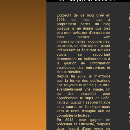
contact@arnaudpelletier.co
L’objectif de ce blog créé en
2006, qui n’est pas à
proprement parler un blog
puisque je ne donne que très
peu mon avis, est d’extraire de
mes veilles web
informationnelles quotidiennes,
un article, un billet qui me parait
intéressant et éclairant sur des
sujets se rapportant
directement ou indirectement à
la gestion de l’information
stratégique des entreprises et
des particuliers.
Depuis fin 2009, je m’efforce
que la forme des publications
soit toujours la même ; un titre,
éventuellement une image, un
ou des extrait(s) pour
appréhender le sujet et l’idée,
l’auteur quand il est identifiable
et la source en lien hypertexte
vers le texte d’origine afin de
compléter la lecture.
En 2012, pour gagner en
précision et efficacité, toujours
dans l’esprit d’une revue de