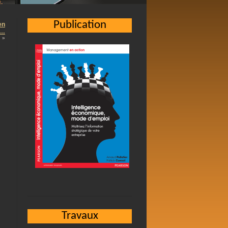
Publication
en
 …
»
Travaux