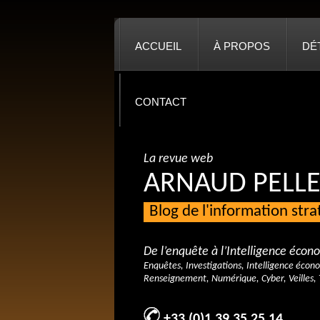
ACCUEIL
À PROPOS
DÉ
CONTACT
La revue web
ARNAUD PELLE
Blog de l'information str
De l’enquête à l’Intelligence éco
Enquêtes, Investigations, Intelligence écon
Renseignement, Numérique, Cyber, Veilles, 
+33 (0)1 39 35 25 14