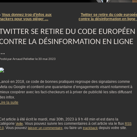
m
Vous donnez trop d’infos aux
Twitter se retire du code europé
«
hackers pour vous piéger …
contre la désinformation en ligne
TWITTER SE RETIRE DU CODE EUROPÉEN
CONTRE LA DÉSINFORMATION EN LIGNE
…
Posté par Arnaud Pelletier le 30 mai 2023
Lancé en 2018, ce code de bonnes pratiques regroupe des signataires comme
Meta ou Google et contient une quarantaine d’engagements visant notamment à
mieux coopérer avec les fact-checkeurs et à priver de publicité les sites diffusant
des infox.
Lire la suite
Cet article à été écrit le mardi, mai 30th, 2023 à 9 h 48 min et est dans la
catégorie
. Vous pouvez suivre les commentaires à cet article via le flux
Veille
RSS
. Vous pouvez
, ou faire un
depuis votre site.
2.0
laisser un commentaire
trackback