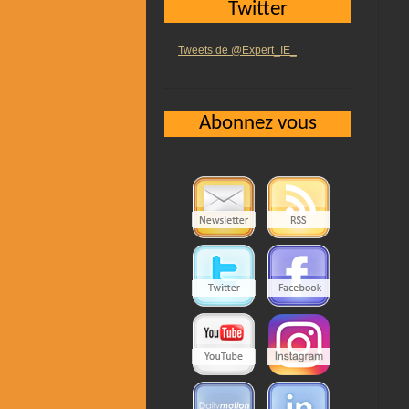
Twitter
Tweets de @Expert_IE_
Abonnez vous