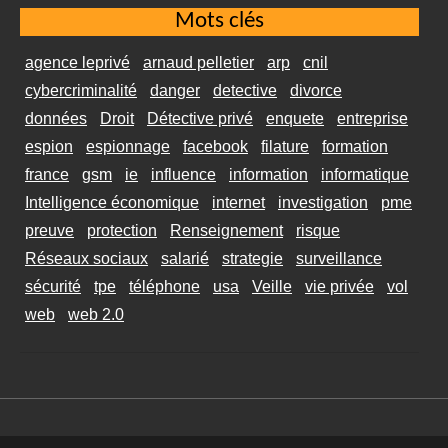
Mots clés
agence leprivé
arnaud pelletier
arp
cnil
cybercriminalité
danger
detective
divorce
données
Droit
Détective privé
enquete
entreprise
espion
espionnage
facebook
filature
formation
france
gsm
ie
influence
information
informatique
Intelligence économique
internet
investigation
pme
preuve
protection
Renseignement
risque
Réseaux sociaux
salarié
strategie
surveillance
sécurité
tpe
téléphone
usa
Veille
vie privée
vol
web
web 2.0