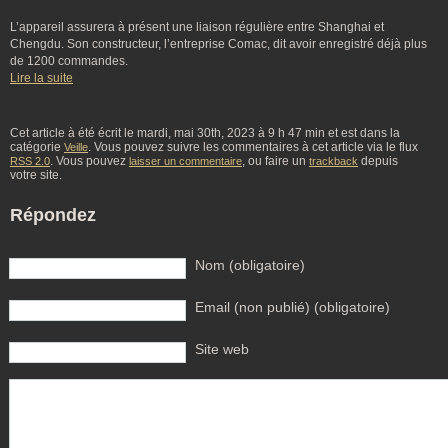
L’appareil assurera à présent une liaison régulière entre Shanghai et
Chengdu. Son constructeur, l’entreprise Comac, dit avoir enregistré déjà plus
de 1200 commandes.
Lire la suite
Cet article à été écrit le mardi, mai 30th, 2023 à 9 h 47 min et est dans la
catégorie
. Vous pouvez suivre les commentaires à cet article via le flux
Veille
. Vous pouvez
, ou faire un
depuis
RSS 2.0
laisser un commentaire
trackback
votre site.
Répondez
Nom (obligatoire)
Email (non publié) (obligatoire)
Site web