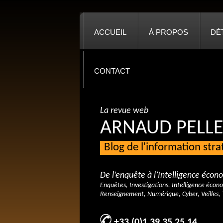
ACCUEIL
À PROPOS
DÉ
CONTACT
La revue web
ARNAUD PELLE
Blog de l'information str
De l’enquête à l’Intelligence éco
Enquêtes, Investigations, Intelligence écon
Renseignement, Numérique, Cyber, Veilles, 
+33 (0)1 39 35 25 14