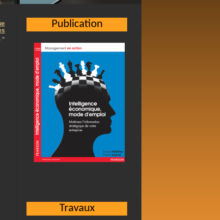
Publication
ue
es
…
»
Travaux