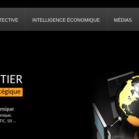
TECTIVE
INTELLIGENCE ÉCONOMIQUE
MÉDIAS
TIER
atégique
nomique
omique,
TIC, SSI …