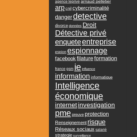
arnaud pelletier
agence leprivé
arp
cybercriminalité
cnil
detective
danger
Droit
divorce
données
Détective privé
entreprise
enquete
espionnage
espion
formation
facebook
filature
ie
france
gsm
influence
information
informatique
Intelligence
économique
internet
investigation
pme
protection
preuve
risque
Renseignement
Réseaux sociaux
salarié
strategie
surveillance