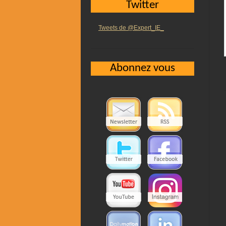
Twitter
Tweets de @Expert_IE_
Abonnez vous