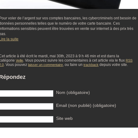
Pour voler de l’argent sur vos comptes bancaires, les cybercriminels ont besoin de
données personnelles telles que le numéro de votre carte bancaire. Ces
informations sensibles peuvent être trouvées en vente sur internet à des prix très
bas.
Lire la suite
Cet article à été écrit le mardi, mai 30th, 2023 à 9 h 46 min et est dans la
catégorie
. Vous pouvez suivre les commentaires à cet article via le flux
Veille
RSS
. Vous pouvez
, ou faire un
depuis votre site.
2.0
laisser un commentaire
trackback
Répondez
Nom (obligatoire)
Email (non publié) (obligatoire)
Site web