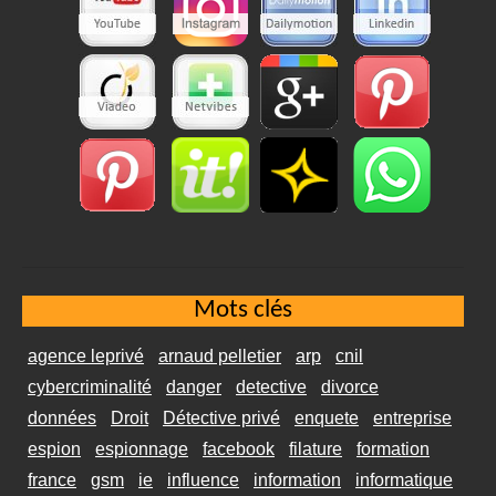
Mots clés
agence leprivé
arnaud pelletier
arp
cnil
cybercriminalité
danger
detective
divorce
données
Droit
Détective privé
enquete
entreprise
espion
espionnage
facebook
filature
formation
france
gsm
ie
influence
information
informatique