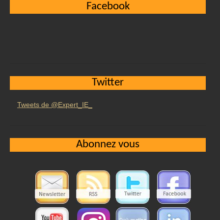
Facebook
Twitter
Tweets de @Expert_IE_
Abonnez vous