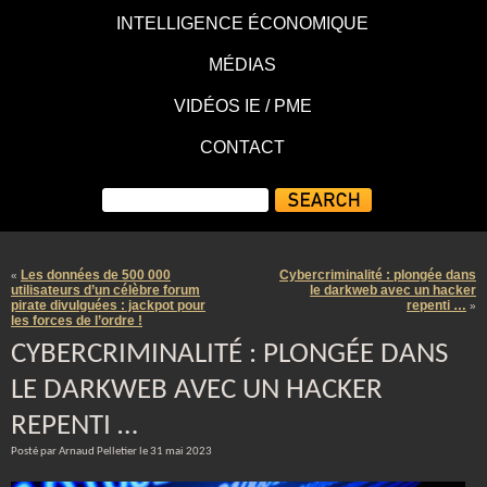
INTELLIGENCE ÉCONOMIQUE
MÉDIAS
VIDÉOS IE / PME
CONTACT
Les données de 500 000
Cybercriminalité : plongée dans
«
utilisateurs d’un célèbre forum
le darkweb avec un hacker
pirate divulguées : jackpot pour
repenti …
»
les forces de l’ordre !
CYBERCRIMINALITÉ : PLONGÉE DANS
LE DARKWEB AVEC UN HACKER
REPENTI …
Posté par Arnaud Pelletier le 31 mai 2023