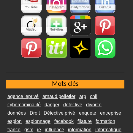
Mots clés
agence leprivé
arnaud pelletier
arp
cnil
cybercriminalité
danger
detective
divorce
données
Droit
Détective privé
enquete
entreprise
espion
espionnage
facebook
filature
formation
france
gsm
ie
influence
information
informatique