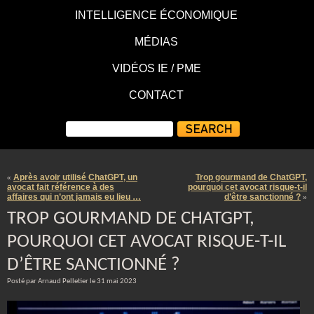
INTELLIGENCE ÉCONOMIQUE
MÉDIAS
VIDÉOS IE / PME
CONTACT
Après avoir utilisé ChatGPT, un
Trop gourmand de ChatGPT,
«
avocat fait référence à des
pourquoi cet avocat risque-t-il
affaires qui n’ont jamais eu lieu …
d’être sanctionné ?
»
TROP GOURMAND DE CHATGPT,
POURQUOI CET AVOCAT RISQUE-T-IL
D’ÊTRE SANCTIONNÉ ?
Posté par Arnaud Pelletier le 31 mai 2023