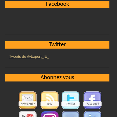
Facebook
Twitter
Tweets de @Expert_IE_
Abonnez vous