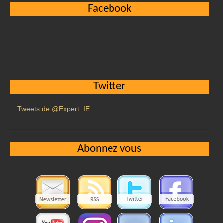
Facebook
Twitter
Tweets de @Expert_IE_
Abonnez vous