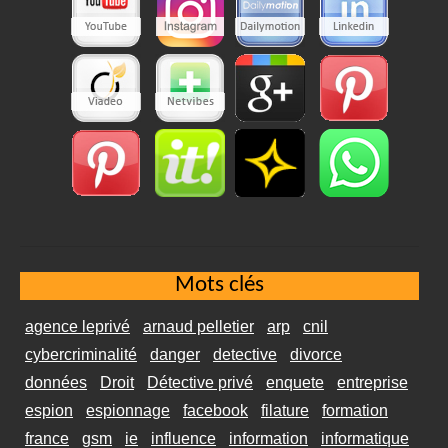
Mots clés
agence leprivé
arnaud pelletier
arp
cnil
cybercriminalité
danger
detective
divorce
données
Droit
Détective privé
enquete
entreprise
espion
espionnage
facebook
filature
formation
france
gsm
ie
influence
information
informatique