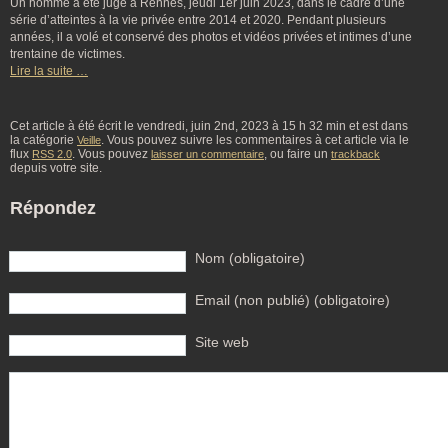
Un homme a été jugé à Rennes, jeudi 1er juin 2023, dans le cadre d’une
série d’atteintes à la vie privée entre 2014 et 2020. Pendant plusieurs
années, il a volé et conservé des photos et vidéos privées et intimes d’une
trentaine de victimes.
Lire la suite …
Cet article à été écrit le vendredi, juin 2nd, 2023 à 15 h 32 min et est dans
la catégorie
. Vous pouvez suivre les commentaires à cet article via le
Veille
flux
. Vous pouvez
, ou faire un
RSS 2.0
laisser un commentaire
trackback
depuis votre site.
Répondez
Nom (obligatoire)
Email (non publié) (obligatoire)
Site web