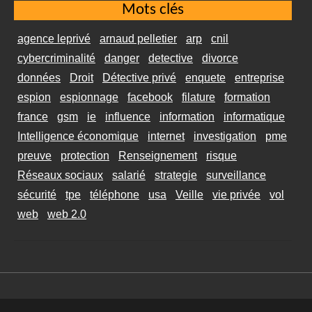
Mots clés
agence leprivé
arnaud pelletier
arp
cnil
cybercriminalité
danger
detective
divorce
données
Droit
Détective privé
enquete
entreprise
espion
espionnage
facebook
filature
formation
france
gsm
ie
influence
information
informatique
Intelligence économique
internet
investigation
pme
preuve
protection
Renseignement
risque
Réseaux sociaux
salarié
strategie
surveillance
sécurité
tpe
téléphone
usa
Veille
vie privée
vol
web
web 2.0