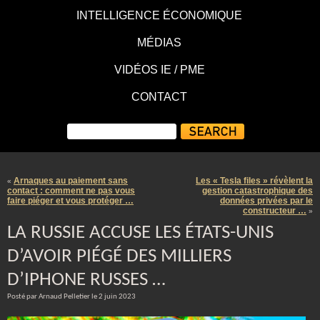
INTELLIGENCE ÉCONOMIQUE
MÉDIAS
VIDÉOS IE / PME
CONTACT
Arnaques au paiement sans
Les « Tesla files » révèlent la
«
contact : comment ne pas vous
gestion catastrophique des
faire piéger et vous protéger …
données privées par le
constructeur …
»
LA RUSSIE ACCUSE LES ÉTATS-UNIS
D’AVOIR PIÉGÉ DES MILLIERS
D’IPHONE RUSSES …
Posté par Arnaud Pelletier le 2 juin 2023