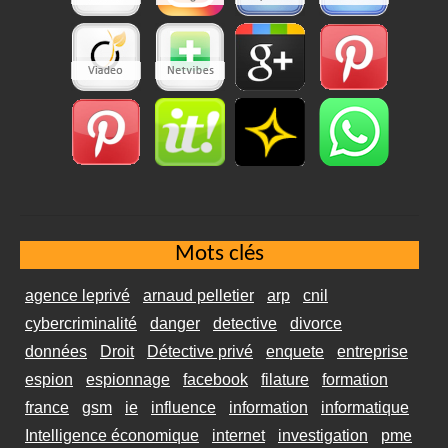
Mots clés
agence leprivé
arnaud pelletier
arp
cnil
cybercriminalité
danger
detective
divorce
données
Droit
Détective privé
enquete
entreprise
espion
espionnage
facebook
filature
formation
france
gsm
ie
influence
information
informatique
Intelligence économique
internet
investigation
pme