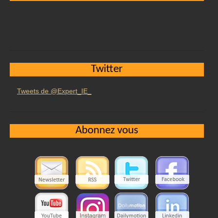
Twitter
Tweets de @Expert_IE_
Abonnez vous