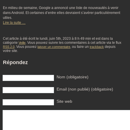
En milieu de semaine, Google a annoncé une liste de nouveautés à venir
dans Android. Et certaines d’entre elles devraient s’avérer particulièrement
utiles.
Lire la suite …
Cet article à été écrit le lundi, juin 5th, 2023 à 8 h 49 min et est dans la
catégorie
. Vous pouvez suivre les commentaires à cet article via le flux
Veille
. Vous pouvez
, ou faire un
depuis
RSS 2.0
laisser un commentaire
trackback
votre site.
Répondez
Nom (obligatoire)
Email (non publié) (obligatoire)
Site web