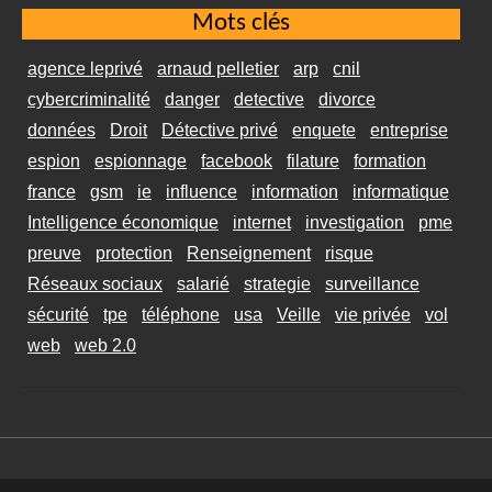
Mots clés
agence leprivé
arnaud pelletier
arp
cnil
cybercriminalité
danger
detective
divorce
données
Droit
Détective privé
enquete
entreprise
espion
espionnage
facebook
filature
formation
france
gsm
ie
influence
information
informatique
Intelligence économique
internet
investigation
pme
preuve
protection
Renseignement
risque
Réseaux sociaux
salarié
strategie
surveillance
sécurité
tpe
téléphone
usa
Veille
vie privée
vol
web
web 2.0