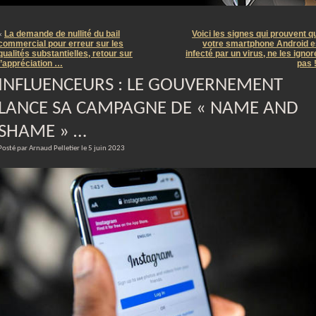
m
La demande de nullité du bail
Voici les signes qui prouvent q
«
commercial pour erreur sur les
votre smartphone Android e
qualités substantielles, retour sur
infecté par un virus, ne les ignor
l’appréciation …
pas 
INFLUENCEURS : LE GOUVERNEMENT
LANCE SA CAMPAGNE DE « NAME AND
SHAME » …
Posté par Arnaud Pelletier le 5 juin 2023