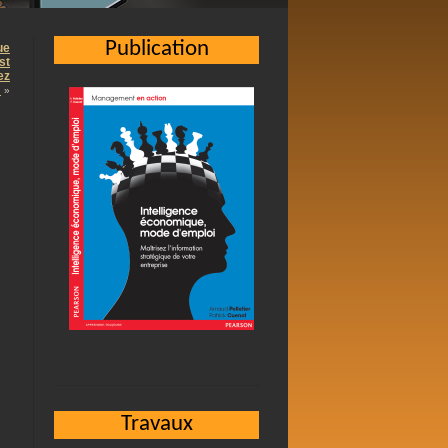
Publication
ue
st
ez
!
»
Travaux