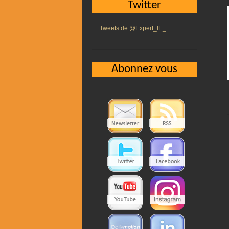
Twitter
Tweets de @Expert_IE_
Abonnez vous