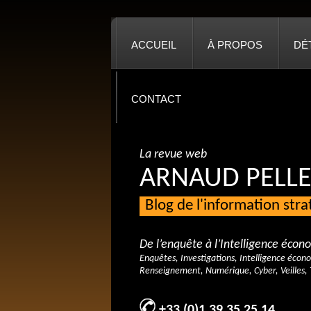
ACCUEIL
À PROPOS
DÉ
CONTACT
La revue web
ARNAUD PELLE
Blog de l'information str
De l’enquête à l’Intelligence éco
Enquêtes, Investigations, Intelligence écon
Renseignement, Numérique, Cyber, Veilles, 
+33 (0)1 39 35 25 14