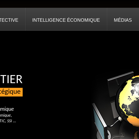
TECTIVE
INTELLIGENCE ÉCONOMIQUE
MÉDIAS
TIER
atégique
nomique
omique,
TIC, SSI …