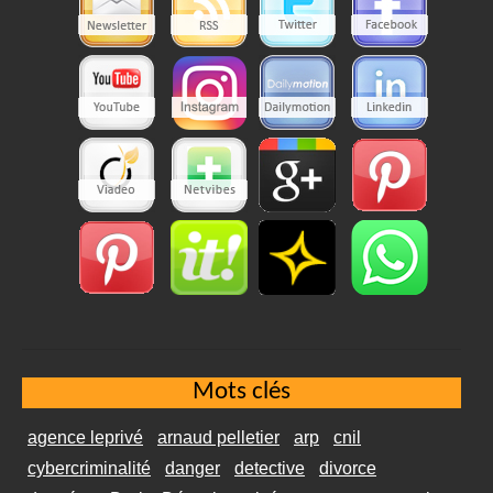
Mots clés
agence leprivé
arnaud pelletier
arp
cnil
cybercriminalité
danger
detective
divorce