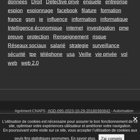
données
Droit
Détective privé
enquete
entreprise
espion
espionnage
facebook
filature
formation
france
gsm
ie
influence
information
informatique
Intelligence économique
internet
investigation
pme
preuve
protection
Renseignement
risque
Réseaux sociaux
salarié
strategie
surveillance
sécurité
tpe
téléphone
usa
Veille
vie privée
vol
web
web 2.0
Agrément CNAPS :
AGD-095-2023-10-29-20180360642
- Autorisation
d’exercer CNAPS :
AUT-095-2113-01-07-20140365170
- SIRET 449 086
×
925 00038 - Code NAF 8030 Z -
Mentions Légales
-
Cookies
Tél. : 06 14
L'utilisation de cookies est nécessaire pour assurer le bon fonctionnement de ce
01 75 32
site, optimiser votre expériences utilisateur et améliorer votre navigation.
En poursuivant votre visite sur ce site, vous accepter l’utilisation de cookies aux
seuls fins statistiques anonymes.
En savoir plus.
J'ai compris