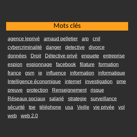
Mots clés
agence leprivé
arnaud pelletier
arp
cnil
cybercriminalité
danger
detective
divorce
données
Droit
Détective privé
enquete
entreprise
espion
espionnage
facebook
filature
formation
france
gsm
ie
influence
information
informatique
Intelligence économique
internet
investigation
pme
preuve
protection
Renseignement
risque
Réseaux sociaux
salarié
strategie
surveillance
sécurité
tpe
téléphone
usa
Veille
vie privée
vol
web
web 2.0