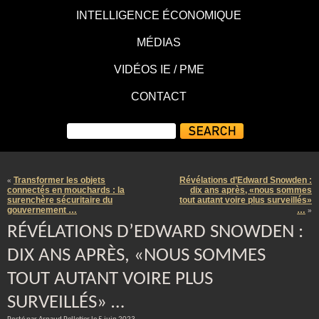
INTELLIGENCE ÉCONOMIQUE
MÉDIAS
VIDÉOS IE / PME
CONTACT
Transformer les objets
Révélations d’Edward Snowden :
«
connectés en mouchards : la
dix ans après, «nous sommes
surenchère sécuritaire du
tout autant voire plus surveillés»
gouvernement …
…
»
RÉVÉLATIONS D’EDWARD SNOWDEN :
DIX ANS APRÈS, «NOUS SOMMES
TOUT AUTANT VOIRE PLUS
SURVEILLÉS» …