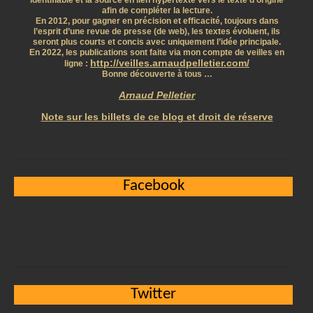
identifiable et la source en lien hypertexte vers le texte d’origine
afin de compléter la lecture.
En 2012, pour gagner en précision et efficacité, toujours dans
l’esprit d’une revue de presse (de web), les textes évoluent, ils
seront plus courts et concis avec uniquement l’idée principale.
En 2022, les publications sont faite via mon compte de veilles en
http://veilles.arnaudpelletier.com/
ligne :
Bonne découverte à tous …
Arnaud Pelletier
Note sur les billets de ce blog et droit de réserve
Facebook
Twitter