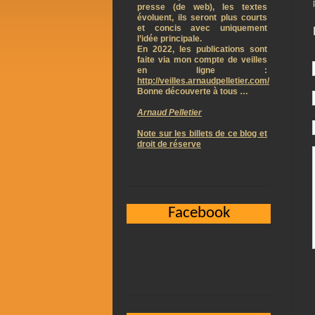
presse (de web), les textes
évoluent, ils seront plus courts
et concis avec uniquement
l’idée principale.
En 2022, les publications sont
faite via mon compte de veilles
en ligne :
http://veilles.arnaudpelletier.com/
Bonne découverte à tous …
Arnaud Pelletier
Note sur les billets de ce blog et
droit de réserve
Facebook