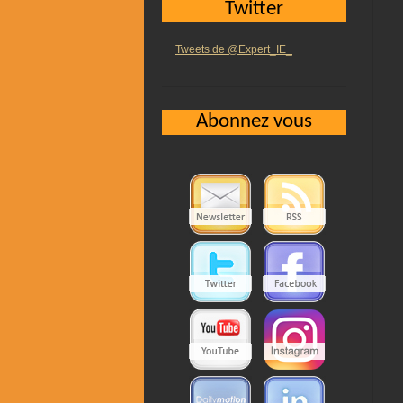
Twitter
Tweets de @Expert_IE_
Abonnez vous