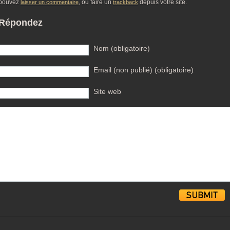
pouvez
, ou faire un
depuis votre site.
laisser un commentaire
trackback
Répondez
Nom (obligatoire)
Email (non publié) (obligatoire)
Site web
Alternative: