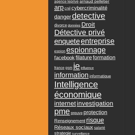
arnaud pelletier
agence leprivé
arp
cybercriminalité
cnil
detective
danger
Droit
divorce
données
Détective privé
entreprise
enquete
espionnage
espion
formation
facebook
filature
ie
france
gsm
influence
information
informatique
Intelligence
économique
internet
investigation
pme
protection
preuve
risque
Renseignement
Réseaux sociaux
salarié
strategie
surveillance