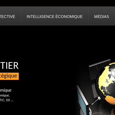
TECTIVE
INTELLIGENCE ÉCONOMIQUE
MÉDIAS
TIER
atégique
nomique
omique,
TIC, SSI …