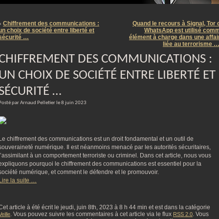
m
Chiffrement des communications :
Quand le recours à Signal, Tor 
«
un choix de société entre liberté et
WhatsApp est utilisé com
sécurité …
élément à charge dans une affai
liée au terrorisme 
CHIFFREMENT DES COMMUNICATIONS :
UN CHOIX DE SOCIÉTÉ ENTRE LIBERTÉ ET
SÉCURITÉ …
Posté par Arnaud Pelletier le 8 juin 2023
Le chiffrement des communications est un droit fondamental et un outil de
souveraineté numérique. Il est néanmoins menacé par les autorités sécuritaires,
l’assimilant à un comportement terroriste ou criminel. Dans cet article, nous vous
expliquons pourquoi le chiffrement des communications est essentiel pour la
société numérique, et comment le défendre et le promouvoir.
Lire la suite …
Cet article à été écrit le jeudi, juin 8th, 2023 à 8 h 44 min et est dans la catégorie
. Vous pouvez suivre les commentaires à cet article via le flux
. Vous
Veille
RSS 2.0