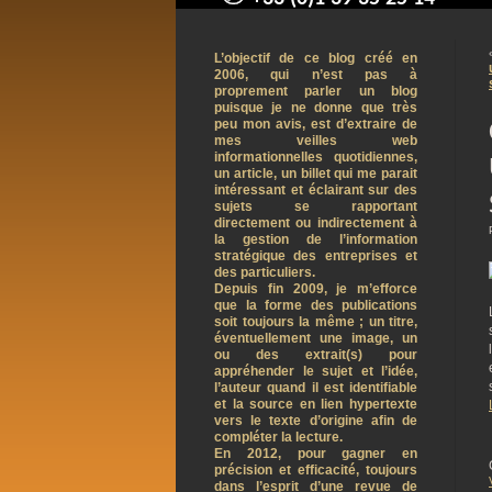
contact@arnaudpelletier.co
L’objectif de ce blog créé en
2006, qui n’est pas à
proprement parler un blog
puisque je ne donne que très
peu mon avis, est d’extraire de
mes veilles web
informationnelles quotidiennes,
un article, un billet qui me parait
intéressant et éclairant sur des
sujets se rapportant
directement ou indirectement à
la gestion de l’information
stratégique des entreprises et
des particuliers.
Depuis fin 2009, je m’efforce
que la forme des publications
soit toujours la même ; un titre,
éventuellement une image, un
ou des extrait(s) pour
appréhender le sujet et l’idée,
l’auteur quand il est identifiable
et la source en lien hypertexte
vers le texte d’origine afin de
compléter la lecture.
En 2012, pour gagner en
précision et efficacité, toujours
dans l’esprit d’une revue de