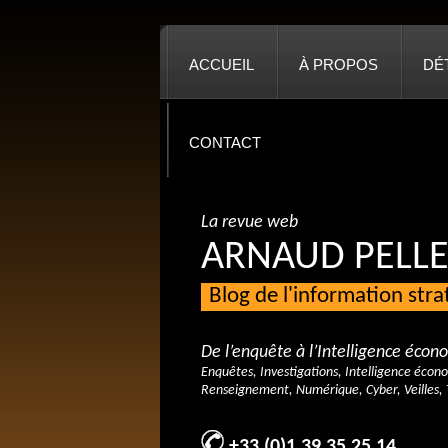
ACCUEIL
À PROPOS
DÉ
CONTACT
La revue web
ARNAUD PELLE
Blog de l'information str
De l’enquête à l’Intelligence éco
Enquêtes, Investigations, Intelligence écon
Renseignement, Numérique, Cyber, Veilles, 
+33 (0)1 39 35 25 14