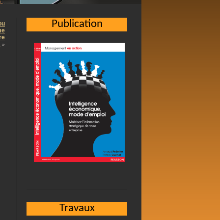
Publication
ou
me
re
…
»
Travaux