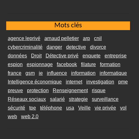
Mots clés
agence leprivé
arnaud pelletier
arp
cnil
cybercriminalité
danger
detective
divorce
données
Droit
Détective privé
enquete
entreprise
espion
espionnage
facebook
filature
formation
france
gsm
ie
influence
information
informatique
Intelligence économique
internet
investigation
pme
preuve
protection
Renseignement
risque
Réseaux sociaux
salarié
strategie
surveillance
sécurité
tpe
téléphone
usa
Veille
vie privée
vol
web
web 2.0