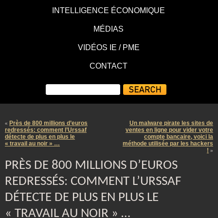
INTELLIGENCE ÉCONOMIQUE
MÉDIAS
VIDÉOS IE / PME
CONTACT
Près de 800 millions d’euros
Un malware pirate les sites de
«
redressés: comment l’Urssaf
ventes en ligne pour vider votre
détecte de plus en plus le
compte bancaire, voici la
« travail au noir » …
méthode utilisée par les hackers
!
»
PRÈS DE 800 MILLIONS D’EUROS
REDRESSÉS: COMMENT L’URSSAF
DÉTECTE DE PLUS EN PLUS LE
« TRAVAIL AU NOIR » …