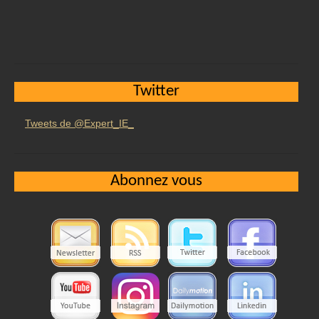
Twitter
Tweets de @Expert_IE_
Abonnez vous