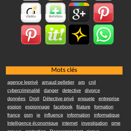
Mots clés
agence leprivé
arnaud pelletier
arp
cnil
cybercriminalité
danger
detective
divorce
données
Droit
Détective privé
enquete
entreprise
espion
espionnage
facebook
filature
formation
france
gsm
ie
influence
information
informatique
Intelligence économique
internet
investigation
pme