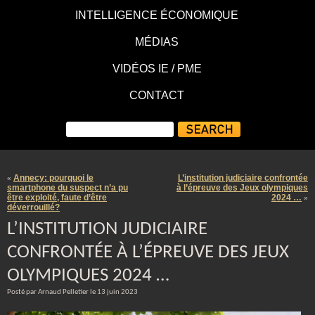
INTELLIGENCE ÉCONOMIQUE
MÉDIAS
VIDÉOS IE / PME
CONTACT
Annecy: pourquoi le
L’institution judiciaire confrontée
«
smartphone du suspect n’a pu
à l’épreuve des Jeux olympiques
être exploité, faute d’être
2024 …
»
déverrouillé?
L’INSTITUTION JUDICIAIRE
CONFRONTÉE À L’ÉPREUVE DES JEUX
OLYMPIQUES 2024 …
Posté par Arnaud Pelletier le 13 juin 2023