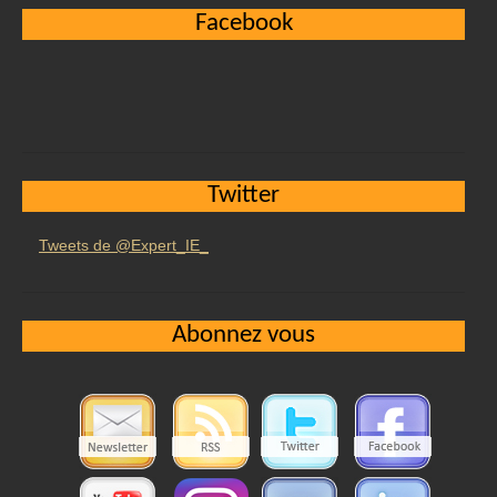
Facebook
Twitter
Tweets de @Expert_IE_
Abonnez vous