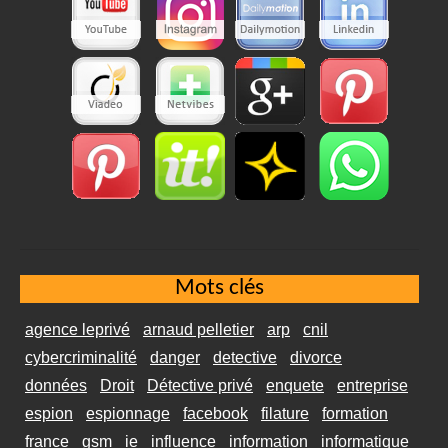
Mots clés
agence leprivé
arnaud pelletier
arp
cnil
cybercriminalité
danger
detective
divorce
données
Droit
Détective privé
enquete
entreprise
espion
espionnage
facebook
filature
formation
france
gsm
ie
influence
information
informatique