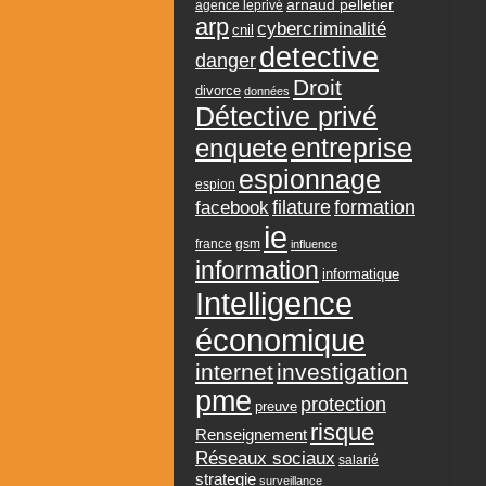
arnaud pelletier
agence leprivé
arp
cybercriminalité
cnil
detective
danger
Droit
divorce
données
Détective privé
entreprise
enquete
espionnage
espion
formation
facebook
filature
ie
france
gsm
influence
information
informatique
Intelligence
économique
internet
investigation
pme
protection
preuve
risque
Renseignement
Réseaux sociaux
salarié
strategie
surveillance