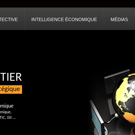
TECTIVE
INTELLIGENCE ÉCONOMIQUE
MÉDIAS
TIER
atégique
nomique
omique,
TIC, SSI …