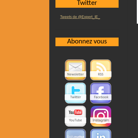
Twitter
Tweets de @Expert_IE_
Abonnez vous