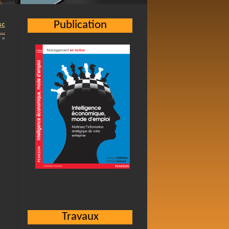
Publication
sc
 …
»
Travaux