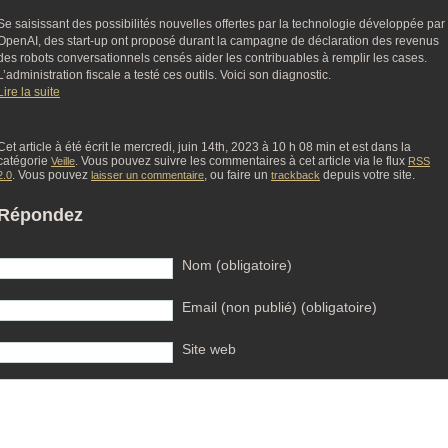
Se saisissant des possibilités nouvelles offertes par la technologie développée par
OpenAI, des start-up ont proposé durant la campagne de déclaration des revenus
des robots conversationnels censés aider les contribuables à remplir les cases.
L’administration fiscale a testé ces outils. Voici son diagnostic.
Lire la suite
Cet article à été écrit le mercredi, juin 14th, 2023 à 10 h 08 min et est dans la
catégorie
. Vous pouvez suivre les commentaires à cet article via le flux
Veille
RSS
. Vous pouvez
, ou faire un
depuis votre site.
2.0
laisser un commentaire
trackback
Répondez
Nom (obligatoire)
Email (non publié) (obligatoire)
Site web