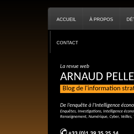
ACCUEIL
À PROPOS
DÉ
CONTACT
La revue web
ARNAUD PELLE
Blog de l'information str
De l’enquête à l’Intelligence éco
Enquêtes, Investigations, Intelligence écon
Renseignement, Numérique, Cyber, Veilles, 
+33 (0)1 39 35 25 14