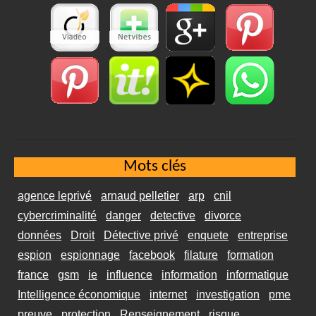
Mots clés
agence leprivé
arnaud pelletier
arp
cnil
cybercriminalité
danger
detective
divorce
données
Droit
Détective privé
enquete
entreprise
espion
espionnage
facebook
filature
formation
france
gsm
ie
influence
information
informatique
Intelligence économique
internet
investigation
pme
preuve
protection
Renseignement
risque