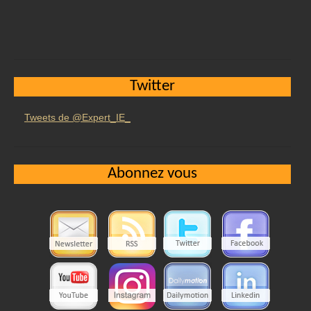
Twitter
Tweets de @Expert_IE_
Abonnez vous