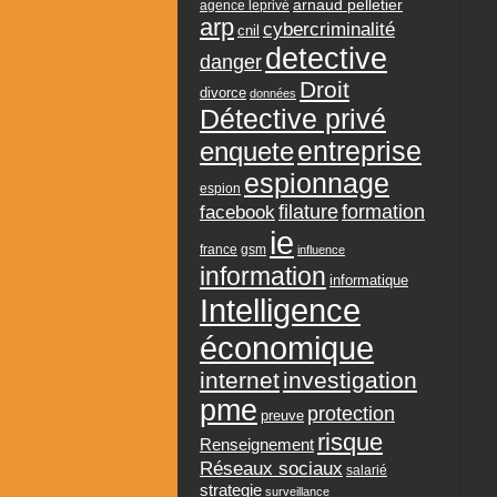
arnaud pelletier
agence leprivé
arp
cybercriminalité
cnil
detective
danger
Droit
divorce
données
Détective privé
entreprise
enquete
espionnage
espion
formation
facebook
filature
ie
france
gsm
influence
information
informatique
Intelligence
économique
internet
investigation
pme
protection
preuve
risque
Renseignement
Réseaux sociaux
salarié
strategie
surveillance