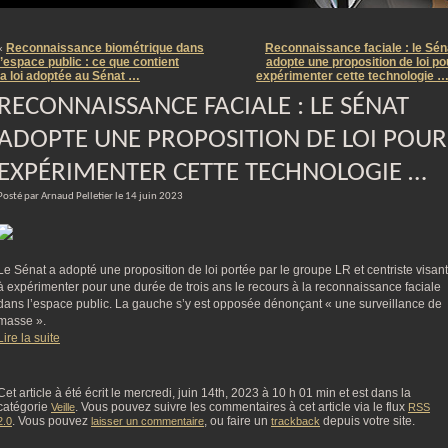
m
Reconnaissance biométrique dans
Reconnaissance faciale : le Sén
«
l’espace public : ce que contient
adopte une proposition de loi po
la loi adoptée au Sénat …
expérimenter cette technologie 
RECONNAISSANCE FACIALE : LE SÉNAT
ADOPTE UNE PROPOSITION DE LOI POUR
EXPÉRIMENTER CETTE TECHNOLOGIE …
Posté par Arnaud Pelletier le 14 juin 2023
Le Sénat a adopté une proposition de loi portée par le groupe LR et centriste visant
à expérimenter pour une durée de trois ans le recours à la reconnaissance faciale
dans l’espace public. La gauche s’y est opposée dénonçant « une surveillance de
masse ».
Lire la suite
Cet article à été écrit le mercredi, juin 14th, 2023 à 10 h 01 min et est dans la
catégorie
. Vous pouvez suivre les commentaires à cet article via le flux
Veille
RSS
. Vous pouvez
, ou faire un
depuis votre site.
2.0
laisser un commentaire
trackback