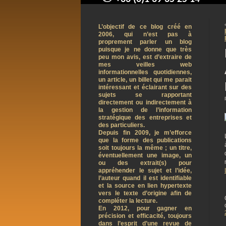
contact@arnaudpelletier.co
L’objectif de ce blog créé en
2006, qui n’est pas à
proprement parler un blog
puisque je ne donne que très
peu mon avis, est d’extraire de
mes veilles web
informationnelles quotidiennes,
un article, un billet qui me parait
intéressant et éclairant sur des
sujets se rapportant
directement ou indirectement à
la gestion de l’information
stratégique des entreprises et
des particuliers.
Depuis fin 2009, je m’efforce
que la forme des publications
soit toujours la même ; un titre,
éventuellement une image, un
ou des extrait(s) pour
appréhender le sujet et l’idée,
l’auteur quand il est identifiable
et la source en lien hypertexte
vers le texte d’origine afin de
compléter la lecture.
En 2012, pour gagner en
précision et efficacité, toujours
dans l’esprit d’une revue de