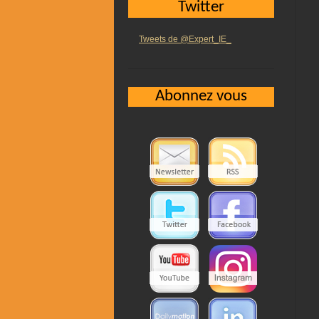
Twitter
Tweets de @Expert_IE_
Abonnez vous