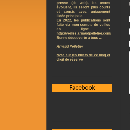
presse (de web), les textes
évoluent, ils seront plus courts
et concis avec uniquement
l’idée principale.
En 2022, les publications sont
faite via mon compte de veilles
en ligne :
http://veilles.arnaudpelletier.com/
Bonne découverte à tous …
Arnaud Pelletier
Note sur les billets de ce blog et
droit de réserve
Facebook