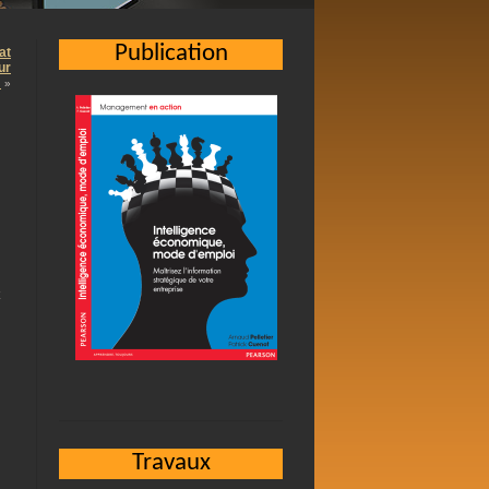
Publication
at
ur
…
»
Travaux