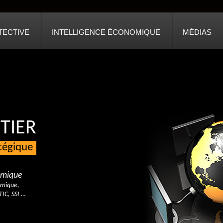
TECTIVE
INTELLIGENCE ÉCONOMIQUE
MÉDIAS
TIER
atégique
nomique
omique,
TIC, SSI …