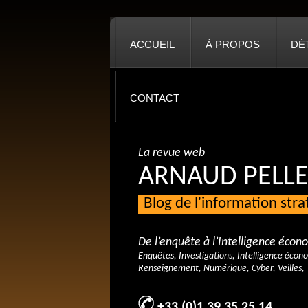
ACCUEIL
À PROPOS
DÉ
CONTACT
La revue web
ARNAUD PELLE
Blog de l'information str
De l’enquête à l’Intelligence éco
Enquêtes, Investigations, Intelligence écon
Renseignement, Numérique, Cyber, Veilles, 
+33 (0)1 39 35 25 14