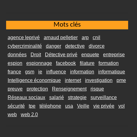
Mots clés
agence leprivé
arnaud pelletier
arp
cnil
cybercriminalité
danger
detective
divorce
données
Droit
Détective privé
enquete
entreprise
espion
espionnage
facebook
filature
formation
france
gsm
ie
influence
information
informatique
Intelligence économique
internet
investigation
pme
preuve
protection
Renseignement
risque
Réseaux sociaux
salarié
strategie
surveillance
sécurité
tpe
téléphone
usa
Veille
vie privée
vol
web
web 2.0