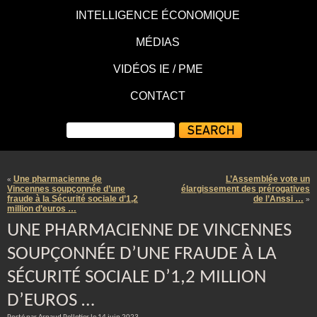
INTELLIGENCE ÉCONOMIQUE
MÉDIAS
VIDÉOS IE / PME
CONTACT
Une pharmacienne de
L’Assemblée vote un
«
Vincennes soupçonnée d’une
élargissement des prérogatives
fraude à la Sécurité sociale d’1,2
de l’Anssi …
»
million d’euros …
UNE PHARMACIENNE DE VINCENNES
SOUPÇONNÉE D’UNE FRAUDE À LA
SÉCURITÉ SOCIALE D’1,2 MILLION
D’EUROS …