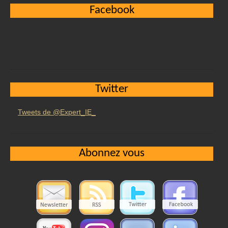
Facebook
Twitter
Tweets de @Expert_IE_
Abonnez vous