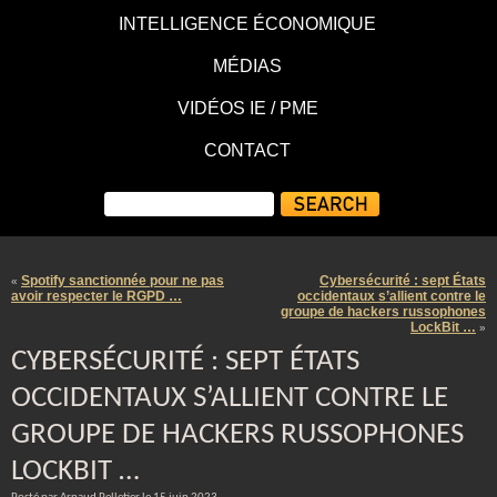
INTELLIGENCE ÉCONOMIQUE
MÉDIAS
VIDÉOS IE / PME
CONTACT
Spotify sanctionnée pour ne pas
Cybersécurité : sept États
«
avoir respecter le RGPD …
occidentaux s’allient contre le
groupe de hackers russophones
LockBit …
»
CYBERSÉCURITÉ : SEPT ÉTATS
OCCIDENTAUX S’ALLIENT CONTRE LE
GROUPE DE HACKERS RUSSOPHONES
LOCKBIT …