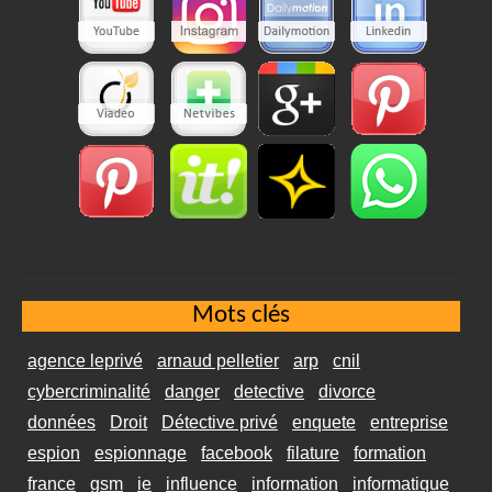
Mots clés
agence leprivé
arnaud pelletier
arp
cnil
cybercriminalité
danger
detective
divorce
données
Droit
Détective privé
enquete
entreprise
espion
espionnage
facebook
filature
formation
france
gsm
ie
influence
information
informatique