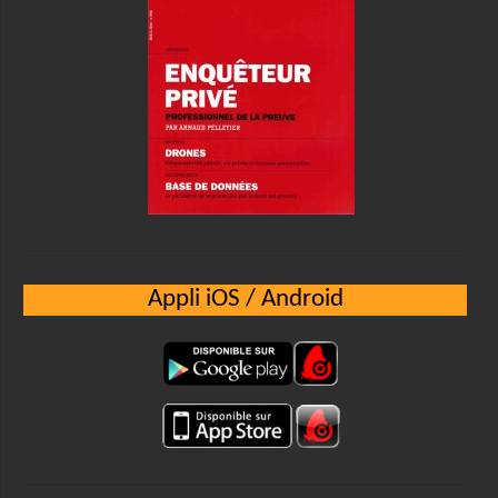
Appli iOS / Android