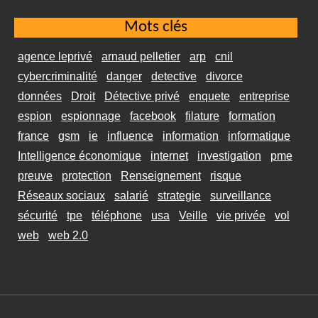
Mots clés
agence leprivé
arnaud pelletier
arp
cnil
cybercriminalité
danger
detective
divorce
données
Droit
Détective privé
enquete
entreprise
espion
espionnage
facebook
filature
formation
france
gsm
ie
influence
information
informatique
Intelligence économique
internet
investigation
pme
preuve
protection
Renseignement
risque
Réseaux sociaux
salarié
strategie
surveillance
sécurité
tpe
téléphone
usa
Veille
vie privée
vol
web
web 2.0