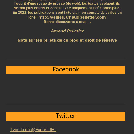
l’esprit d’une revue de presse (de web), les textes évoluent, ils
seront plus courts et concis avec uniquement l’idée principale.
En 2022, les publications sont faite via mon compte de veilles en
http://veilles.arnaudpelletier.com/
ligne :
Bonne découverte à tous …
Arnaud Pelletier
Note sur les billets de ce blog et droit de réserve
Facebook
Twitter
Tweets de @Expert_IE_