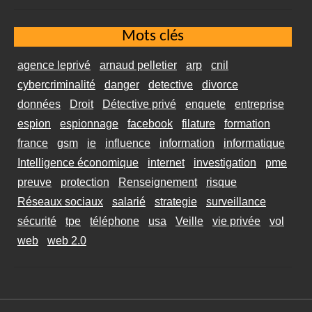
Mots clés
agence leprivé
arnaud pelletier
arp
cnil
cybercriminalité
danger
detective
divorce
données
Droit
Détective privé
enquete
entreprise
espion
espionnage
facebook
filature
formation
france
gsm
ie
influence
information
informatique
Intelligence économique
internet
investigation
pme
preuve
protection
Renseignement
risque
Réseaux sociaux
salarié
strategie
surveillance
sécurité
tpe
téléphone
usa
Veille
vie privée
vol
web
web 2.0