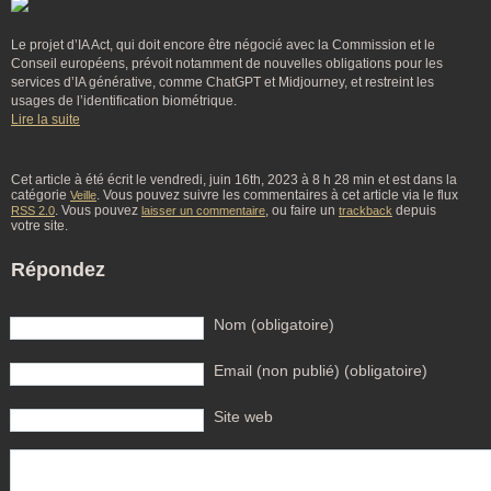
Le projet d’IA Act, qui doit encore être négocié avec la Commission et le
Conseil européens, prévoit notamment de nouvelles obligations pour les
services d’IA générative, comme ChatGPT et Midjourney, et restreint les
usages de l’identification biométrique.
Lire la suite
Cet article à été écrit le vendredi, juin 16th, 2023 à 8 h 28 min et est dans la
catégorie
. Vous pouvez suivre les commentaires à cet article via le flux
Veille
. Vous pouvez
, ou faire un
depuis
RSS 2.0
laisser un commentaire
trackback
votre site.
Répondez
Nom (obligatoire)
Email (non publié) (obligatoire)
Site web