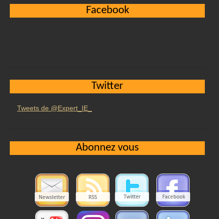
Facebook
Twitter
Tweets de @Expert_IE_
Abonnez vous