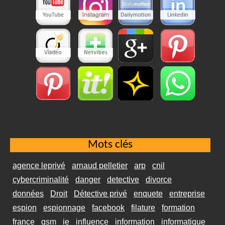
Mots clés
agence leprivé
arnaud pelletier
arp
cnil
cybercriminalité
danger
detective
divorce
données
Droit
Détective privé
enquete
entreprise
espion
espionnage
facebook
filature
formation
france
gsm
ie
influence
information
informatique