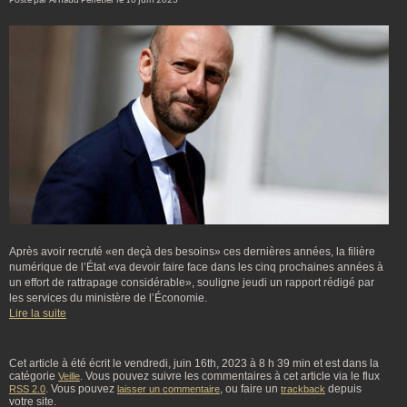
Posté par Arnaud Pelletier le 16 juin 2023
Après avoir recruté «en deçà des besoins» ces dernières années, la filière
numérique de l’État «va devoir faire face dans les cinq prochaines années à
un effort de rattrapage considérable», souligne jeudi un rapport rédigé par
les services du ministère de l’Économie.
Lire la suite
Cet article à été écrit le vendredi, juin 16th, 2023 à 8 h 39 min et est dans la
catégorie
. Vous pouvez suivre les commentaires à cet article via le flux
Veille
. Vous pouvez
, ou faire un
depuis
RSS 2.0
laisser un commentaire
trackback
votre site.