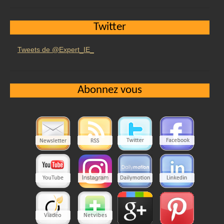
Twitter
Tweets de @Expert_IE_
Abonnez vous