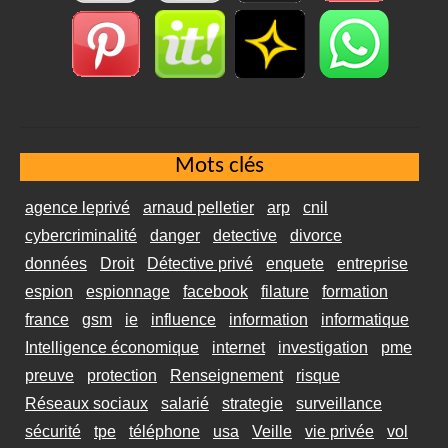
Mots clés
agence leprivé
arnaud pelletier
arp
cnil
cybercriminalité
danger
detective
divorce
données
Droit
Détective privé
enquete
entreprise
espion
espionnage
facebook
filature
formation
france
gsm
ie
influence
information
informatique
Intelligence économique
internet
investigation
pme
preuve
protection
Renseignement
risque
Réseaux sociaux
salarié
strategie
surveillance
sécurité
tpe
téléphone
usa
Veille
vie privée
vol