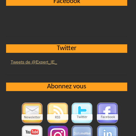
Facebook
Twitter
Tweets de @Expert_IE_
Abonnez vous