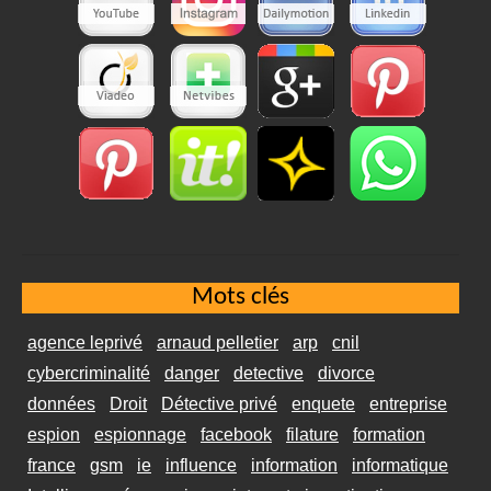
Mots clés
agence leprivé
arnaud pelletier
arp
cnil
cybercriminalité
danger
detective
divorce
données
Droit
Détective privé
enquete
entreprise
espion
espionnage
facebook
filature
formation
france
gsm
ie
influence
information
informatique