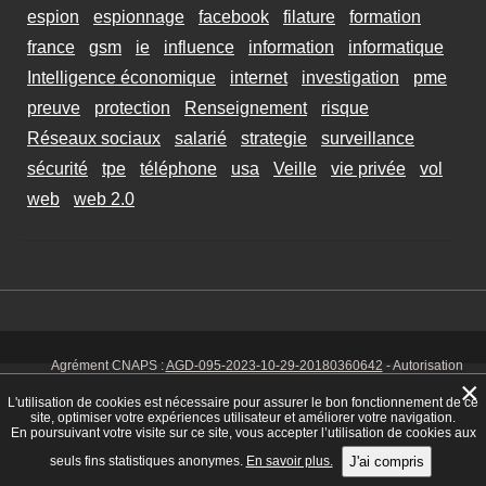
espion
espionnage
facebook
filature
formation
france
gsm
ie
influence
information
informatique
Intelligence économique
internet
investigation
pme
preuve
protection
Renseignement
risque
Réseaux sociaux
salarié
strategie
surveillance
sécurité
tpe
téléphone
usa
Veille
vie privée
vol
web
web 2.0
Agrément CNAPS :
AGD-095-2023-10-29-20180360642
- Autorisation
d’exercer CNAPS :
AUT-095-2113-01-07-20140365170
- SIRET 449 086
×
925 00038 - Code NAF 8030 Z -
Mentions Légales
-
Cookies
Tél. : 06 14
L'utilisation de cookies est nécessaire pour assurer le bon fonctionnement de ce
01 75 32
site, optimiser votre expériences utilisateur et améliorer votre navigation.
En poursuivant votre visite sur ce site, vous accepter l’utilisation de cookies aux
seuls fins statistiques anonymes.
En savoir plus.
J'ai compris