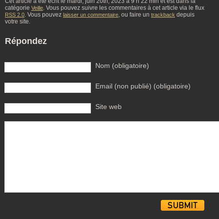
Cet article à été écrit le mardi, juin 20th, 2023 à 9 h 22 min et est dans la
catégorie
. Vous pouvez suivre les commentaires à cet article via le flux
Veille
. Vous pouvez
, ou faire un
depuis
RSS 2.0
laisser un commentaire
trackback
votre site.
Répondez
Nom (obligatoire)
Email (non publié) (obligatoire)
Site web
Alternative: