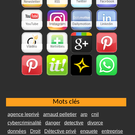
Mots clés
agence leprivé
arnaud pelletier
arp
cnil
cybercriminalité
danger
detective
divorce
données
Droit
Détective privé
enquete
entreprise