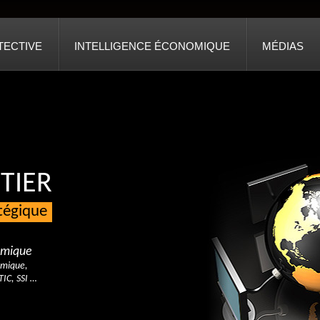
TECTIVE
INTELLIGENCE ÉCONOMIQUE
MÉDIAS
TIER
atégique
nomique
omique,
TIC, SSI …