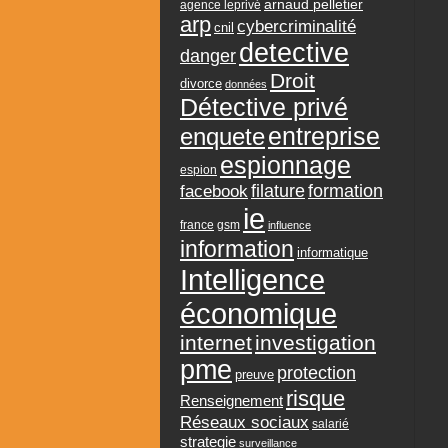
arnaud pelletier
agence leprivé
arp
cybercriminalité
cnil
detective
danger
Droit
divorce
données
Détective privé
entreprise
enquete
espionnage
espion
formation
facebook
filature
ie
france
gsm
influence
information
informatique
Intelligence
économique
internet
investigation
pme
protection
preuve
risque
Renseignement
Réseaux sociaux
salarié
strategie
surveillance