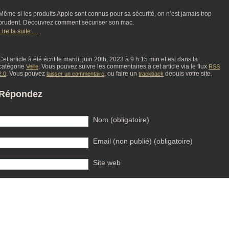
Même si les produits Apple sont connus pour sa sécurité, on n’est jamais trop
prudent. Découvrez comment sécuriser son mac.
Lire la suite …
Cet article à été écrit le mardi, juin 20th, 2023 à 9 h 15 min et est dans la
catégorie
. Vous pouvez suivre les commentaires à cet article via le flux
Veille
RSS
. Vous pouvez
, ou faire un
depuis votre site.
2.0
laisser un commentaire
trackback
Répondez
Nom (obligatoire)
Email (non publié) (obligatoire)
Site web