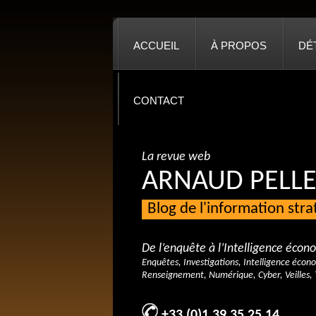
ACCUEIL
À PROPOS
DÉ
CONTACT
La revue web
ARNAUD PELLE
Blog de l'information str
De l’enquête à l’Intelligence éco
Enquêtes, Investigations, Intelligence écon
Renseignement, Numérique, Cyber, Veilles, 
+33 (0)1 39 35 25 14