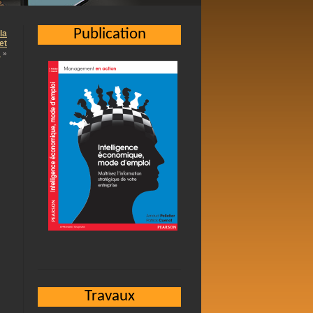
Publication
la
et
…
»
Travaux