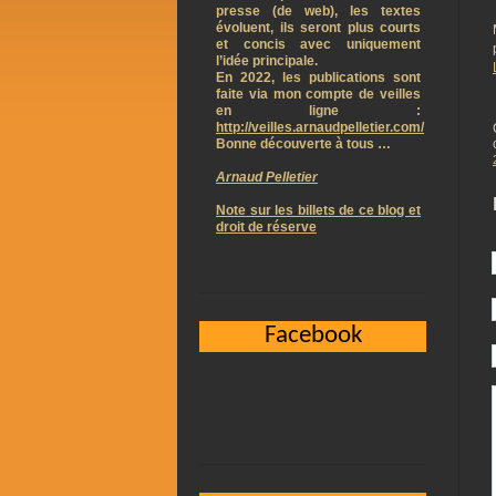
presse (de web), les textes
évoluent, ils seront plus courts
et concis avec uniquement
l’idée principale.
En 2022, les publications sont
faite via mon compte de veilles
en ligne :
http://veilles.arnaudpelletier.com/
Bonne découverte à tous …
Arnaud Pelletier
Note sur les billets de ce blog et
droit de réserve
Facebook