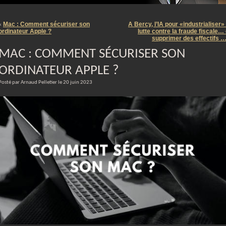
m
Mac : Comment sécuriser son
A Bercy, l’IA pour «industrialiser» 
«
ordinateur Apple ?
lutte contre la fraude fiscale… 
supprimer des effectifs 
MAC : COMMENT SÉCURISER SON
ORDINATEUR APPLE ?
Posté par Arnaud Pelletier le 20 juin 2023