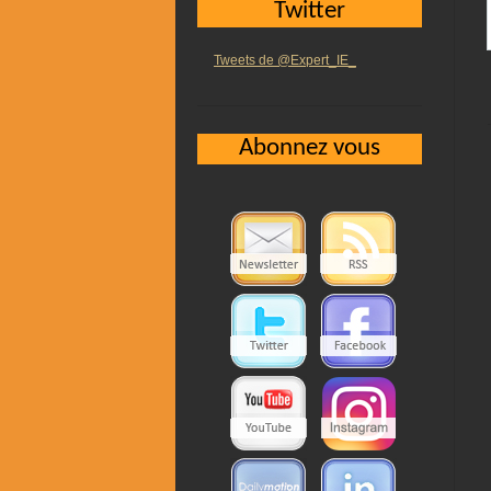
Twitter
Tweets de @Expert_IE_
Abonnez vous