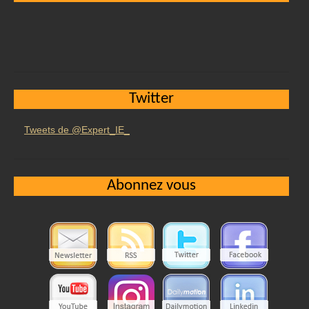
Twitter
Tweets de @Expert_IE_
Abonnez vous