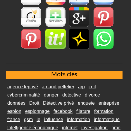
Mots clés
agence leprivé
arnaud pelletier
arp
cnil
cybercriminalité
danger
detective
divorce
données
Droit
Détective privé
enquete
entreprise
espion
espionnage
facebook
filature
formation
france
gsm
ie
influence
information
informatique
Intelligence économique
internet
investigation
pme