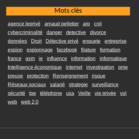
Mots clés
agence leprivé
arnaud pelletier
arp
cnil
cybercriminalité
danger
detective
divorce
données
Droit
Détective privé
enquete
entreprise
espion
espionnage
facebook
filature
formation
france
gsm
ie
influence
information
informatique
Intelligence économique
internet
investigation
pme
preuve
protection
Renseignement
risque
Réseaux sociaux
salarié
strategie
surveillance
sécurité
tpe
téléphone
usa
Veille
vie privée
vol
web
web 2.0