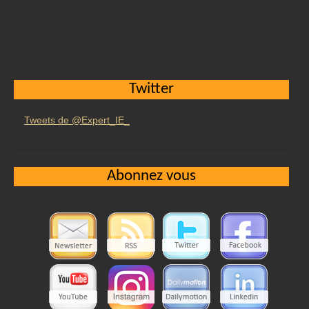
Twitter
Tweets de @Expert_IE_
Abonnez vous