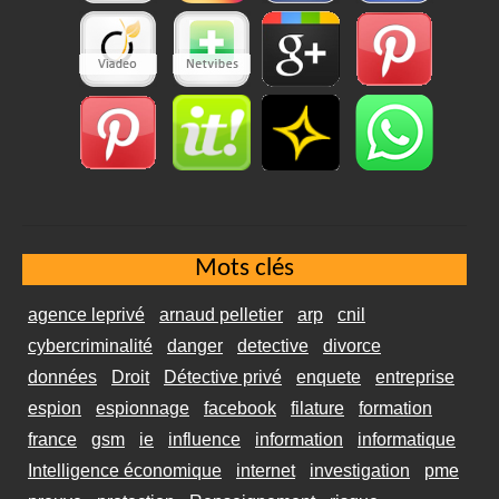
Mots clés
agence leprivé
arnaud pelletier
arp
cnil
cybercriminalité
danger
detective
divorce
données
Droit
Détective privé
enquete
entreprise
espion
espionnage
facebook
filature
formation
france
gsm
ie
influence
information
informatique
Intelligence économique
internet
investigation
pme