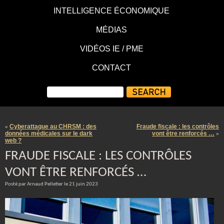
INTELLIGENCE ÉCONOMIQUE
MÉDIAS
VIDÉOS IE / PME
CONTACT
Cyberattaque au CHRSM : des
Fraude fiscale : les contrôles
«
données médicales sur le dark
vont être renforcés …
»
web ?
FRAUDE FISCALE : LES CONTRÔLES
VONT ÊTRE RENFORCÉS …
Posté par Arnaud Pelletier le 21 juin 2023